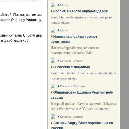
Медиа
Россия в хвосте digital-лидеров
аботой. Позже, в этом же
ZenithOptimedia оценила крупнейшие рынки
кторов Оливеру Уиллитсу,
новых медиа
Медиа
ухими супами. Спустя два
Новостные сайты теряют
 в штаб-квартире.
аудиторию
Послевыборный спад сказался на
политических и бизнес-СМИ
Бизнес и Политика
В Россию с любовью
Культовый бренд "Love is" лицензировали на
российском рынке
Реклама и Маркетинг
Обнародован Единый Рейтинг веб-
студий
В первой тройке - Студия Артемия Лебедева,
Actis Wunderman и ADV/web-engineering
Бизнес и Политика
Авторы Angry Birds заработают на
России