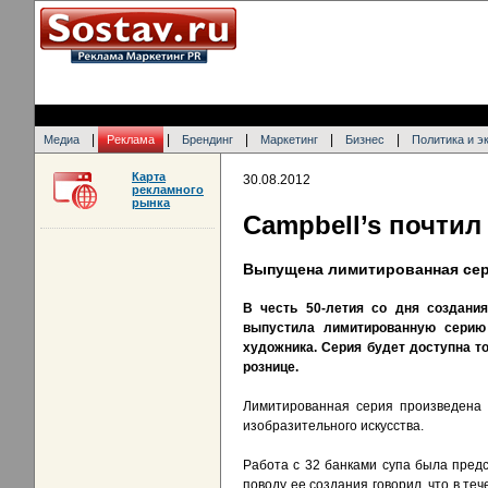
|
|
|
|
|
Медиа
Реклама
Брендинг
Маркетинг
Бизнес
Политика и э
Карта
30.08.2012
рекламного
рынка
Campbell’s почтил
Выпущена лимитированная сери
В честь 50-летия со дня создани
выпустила лимитированную серию 
художника. Серия будет доступна то
рознице.
Лимитированная серия произведена 
изобразительного искусства.
Работа с 32 банками супа была предс
поводу ее создания говорил, что в те