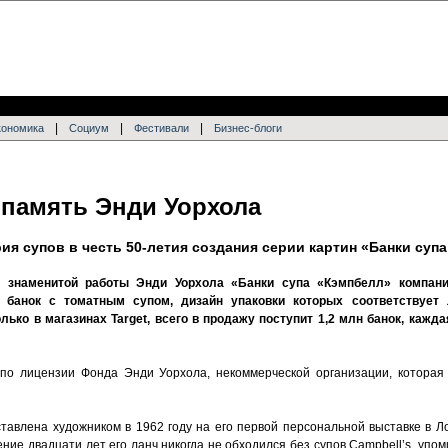
|
|
|
кономика
Социум
Фестивали
Бизнес-блоги
 память Энди Уорхола
я супов в честь 50-летия создания серии картин «Банки суп
я знаменитой работы Энди Уорхола «Банки супа «Кэмпбелл» компани
банок с томатным супом, дизайн упаковки которых соответствует
лько в магазинах Target, всего в продажу поступит 1,2 млн банок, кажда
по лицензии Фонда Энди Уорхола, некоммерческой организации, которая
тавлена художником в 1962 году на его первой персональной выставке в Л
чение двадцати лет его ланч никогда не обходился без супов Campbell’s, упо