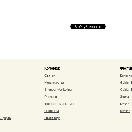
u
Колонки:
Фести
Статьи
Каннск
Медиасостав
Golden
Shopper Marketing
Golden
Рекласс
Эпика
Тренды в маркетинге
КМФР
Dolce Vita
ММФР
андарты
Итоги года