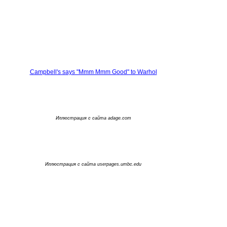
Campbell's says "Mmm Mmm Good" to Warhol
Иллюстрация с сайта adage.com
Иллюстрация с сайта userpages.umbc.edu