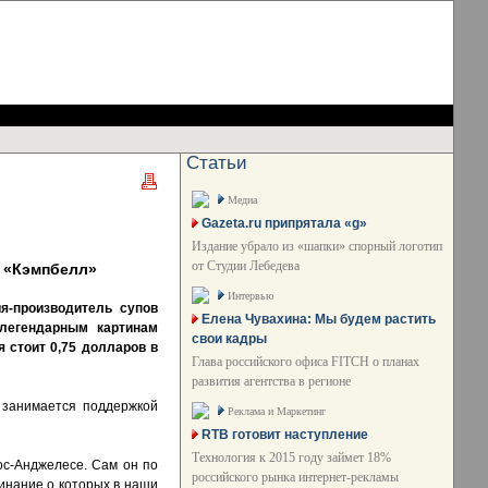
Статьи
Медиа
Gazeta.ru припрятала «g»
Издание убрало из «шапки» спорный логотип
от Студии Лебедева
а «Кэмпбелл»
Интервью
я-производитель супов
Елена Чувахина: Мы будем растить
 легендарным картинам
свои кадры
я стоит 0,75 долларов в
Глава российского офиса FITCH о планах
развития агентства в регионе
 занимается поддержкой
Реклама и Маркетинг
RTB готовит наступление
Технология к 2015 году займет 18%
ос-Анджелесе. Сам он по
российского рынка интернет-рекламы
минание о которых в наши