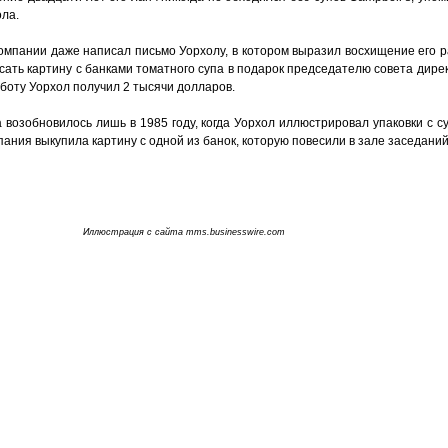
ола.
омпании даже написал письмо Уорхолу, в котором выразил восхищение его р
ать картину с банками томатного супа в подарок председателю совета дире
аботу Уорхол получил 2 тысячи долларов.
возобновилось лишь в 1985 году, когда Уорхол иллюстрировал упаковки с с
мпания выкупила картину с одной из банок, которую повесили в зале заседаний
Иллюстрация с сайта mms.businesswire.com