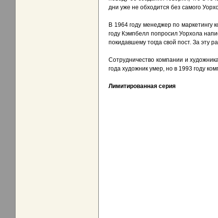
дни уже не обходится без самого Уорх
В 1964 году менеджер по маркетингу к
году Кэмпбелл попросил Уорхола напис
покидавшему тогда свой пост. За эту р
Сотрудничество компании и художника 
года художник умер, но в 1993 году ко
Лимитированная серия