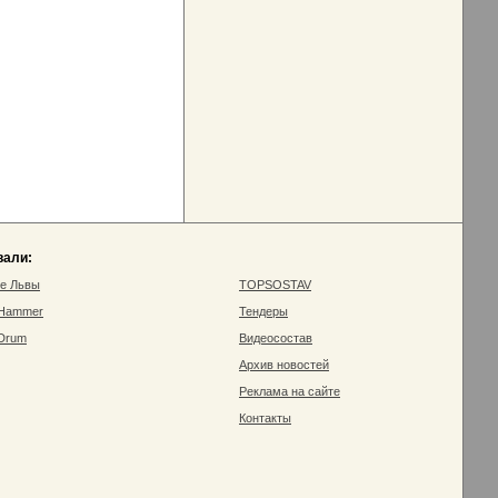
вали:
ие Львы
TOPSOSTAV
 Hammer
Тендеры
 Drum
Видеосостав
Архив новостей
Реклама на сайте
Контакты