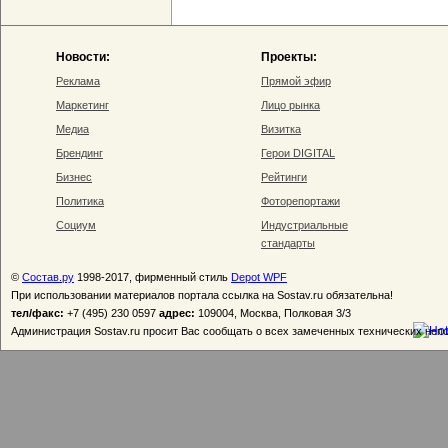
Новости:
Проекты:
Реклама
Прямой эфир
Маркетинг
Лицо рынка
Медиа
Визитка
Брендинг
Герои DIGITAL
Бизнес
Рейтинги
Политика
Фоторепортажи
Социум
Индустриальные
стандарты
©
Состав.ру
1998-2017, фирменный стиль
Depot WPF
При использовании материалов портала ссылка на Sostav.ru обязательна!
тел/факс:
+7 (495) 230 0597
адрес:
109004, Москва, Полковая 3/3
Администрация Sostav.ru просит Вас сообщать о всех замеченных технических неп