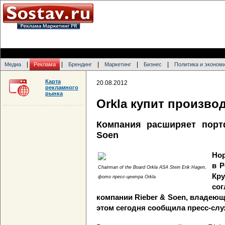
|
|
|
|
|
Медиа
Реклама
Брендинг
Маркетинг
Бизнес
Политика и эконом
Карта
20.08.2012
рекламного
рынка
Orkla купит произво
Компания расширяет порт
Soen
Нор
в 
Chairman of the Board Orkla ASA Stein Erik Hagen,
Кр
фото пресс-центра Orkla
со
компании Rieber & Soen, владеющ
этом сегодня сообщила пресс-служ