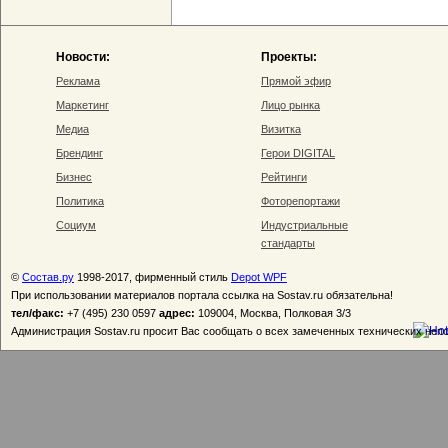
Новости:
Проекты:
Реклама
Прямой эфир
Маркетинг
Лицо рынка
Медиа
Визитка
Брендинг
Герои DIGITAL
Бизнес
Рейтинги
Политика
Фоторепортажи
Социум
Индустриальные
стандарты
©
Состав.ру
1998-2017, фирменный стиль
Depot WPF
При использовании материалов портала ссылка на Sostav.ru обязательна!
тел/факс:
+7 (495) 230 0597
адрес:
109004, Москва, Полковая 3/3
Администрация Sostav.ru просит Вас сообщать о всех замеченных технических неп