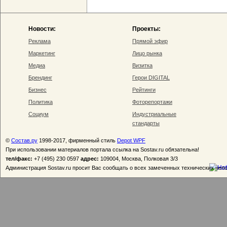
Новости:
Проекты:
Реклама
Прямой эфир
Маркетинг
Лицо рынка
Медиа
Визитка
Брендинг
Герои DIGITAL
Бизнес
Рейтинги
Политика
Фоторепортажи
Социум
Индустриальные
стандарты
©
Состав.ру
1998-2017, фирменный стиль
Depot WPF
При использовании материалов портала ссылка на Sostav.ru обязательна!
тел/факс:
+7 (495) 230 0597
адрес:
109004, Москва, Полковая 3/3
Администрация Sostav.ru просит Вас сообщать о всех замеченных технических неп