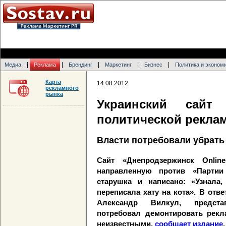
|
|
|
|
|
Медиа
Реклама
Брендинг
Маркетинг
Бизнес
Политика и эконом
Карта
14.08.2012
рекламного
рынка
Украинский сайт
политической рекла
Власти потребовали убрать
Сайт «Днепродзержинск Onlin
направленную против «Партии
старушка и написано: «Узнала
переписала хату на кота». В отв
Александр Вилкул, предста
потребовал демонтировать рекл
неизвестными,
сообщает издание
.