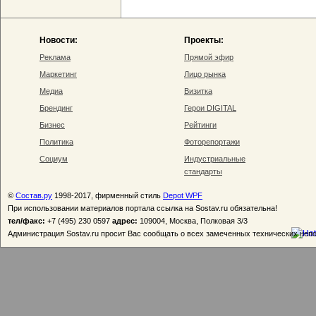
Новости:
Проекты:
Реклама
Прямой эфир
Маркетинг
Лицо рынка
Медиа
Визитка
Брендинг
Герои DIGITAL
Бизнес
Рейтинги
Политика
Фоторепортажи
Социум
Индустриальные
стандарты
©
Состав.ру
1998-2017, фирменный стиль
Depot WPF
При использовании материалов портала ссылка на Sostav.ru обязательна!
тел/факс:
+7 (495) 230 0597
адрес:
109004, Москва, Полковая 3/3
Администрация Sostav.ru просит Вас сообщать о всех замеченных технических неп