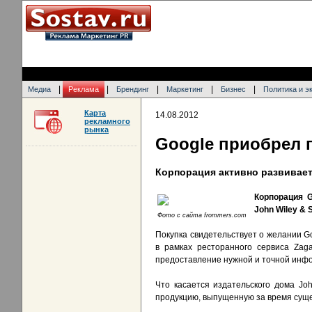
|
|
|
|
|
Медиа
Реклама
Брендинг
Маркетинг
Бизнес
Политика и э
Карта
14.08.2012
рекламного
рынка
Google приобрел 
Корпорация активно развивает
Корпорация G
John Wiley &
Фото с сайта frommers.com
Покупка свидетельствует о желании Go
в рамках ресторанного сервиса Zag
предоставление нужной и точной инфо
Что касается издательского дома Jo
продукцию, выпущенную за время суще