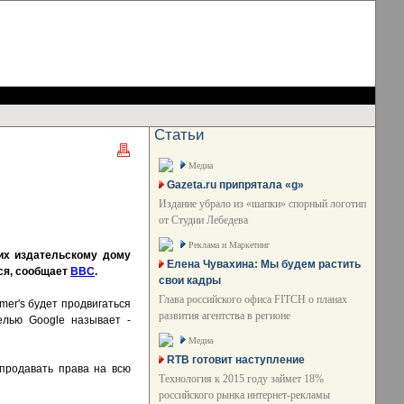
Статьи
Медиа
Gazeta.ru припрятала «g»
Издание убрало из «шапки» спорный логотип
от Студии Лебедева
Реклама и Маркетинг
щих издательскому дому
Елена Чувахина: Мы будем растить
тся, сообщает
BBC
.
свои кадры
Глава российского офиса FITCH о планах
mer's будет продвигаться
развития агентства в регионе
елью Google называет -
Медиа
RTB готовит наступление
спродавать права на всю
Технология к 2015 году займет 18%
российского рынка интернет-рекламы