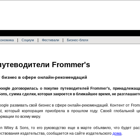
|
|
|
кономика
Социум
Фестивали
Бизнес-блоги
путеводители Frommer's
 бизнес в сфере онлайн-рекомендаций
oogle договорилась о покупке путеводителей Frommer’s, принадлежа
 Sons, сумма сделки, которая закроется в ближайшее время, не разглашае
ogle развивать свой бизнес в сфере онлайн-рекомендаций. Контент от From
at, который корпорация приобрела в прошлом году. Своей глобальной ц
рмации по всему миру.
hn Wiley & Sons, то его руководство еще в марте объявило, что будет ра
ствования издательства, сообщается на сайте издательского
дома
.