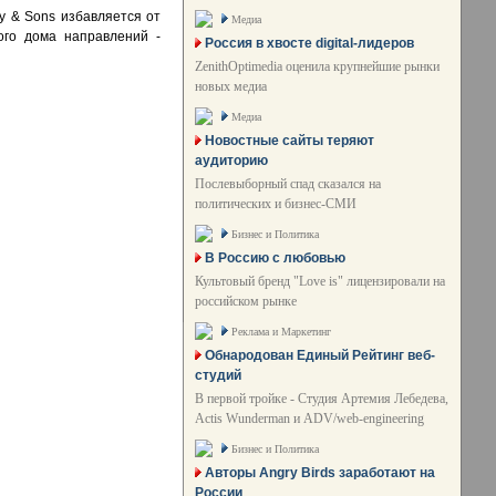
y & Sons избавляется от
Медиа
ого дома направлений -
Россия в хвосте digital-лидеров
ZenithOptimedia оценила крупнейшие рынки
новых медиа
Медиа
Новостные сайты теряют
аудиторию
Послевыборный спад сказался на
политических и бизнес-СМИ
Бизнес и Политика
В Россию с любовью
Культовый бренд "Love is" лицензировали на
российском рынке
Реклама и Маркетинг
Обнародован Единый Рейтинг веб-
студий
В первой тройке - Студия Артемия Лебедева,
Actis Wunderman и ADV/web-engineering
Бизнес и Политика
Авторы Angry Birds заработают на
России