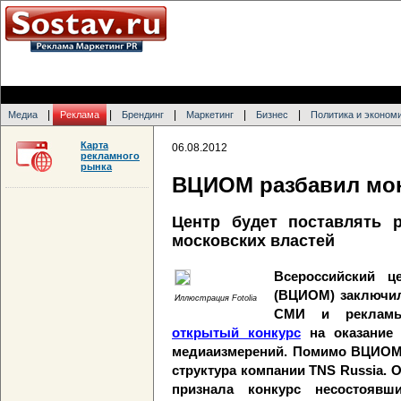
|
|
|
|
|
Медиа
Реклама
Брендинг
Маркетинг
Бизнес
Политика и эконом
Карта
06.08.2012
рекламного
рынка
ВЦИОМ разбавил мо
Центр будет поставлять 
московских властей
Всероссийский ц
(ВЦИОМ) заключил
Иллюстрация Fotolia
СМИ и рекламы.
открытый конкурс
на оказание 
медиаизмерений. Помимо ВЦИОМа
структура компании TNS Russia. О
признала конкурс несостоявш