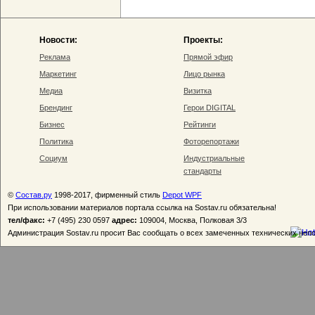
Новости:
Проекты:
Реклама
Прямой эфир
Маркетинг
Лицо рынка
Медиа
Визитка
Брендинг
Герои DIGITAL
Бизнес
Рейтинги
Политика
Фоторепортажи
Социум
Индустриальные
стандарты
©
Состав.ру
1998-2017, фирменный стиль
Depot WPF
При использовании материалов портала ссылка на Sostav.ru обязательна!
тел/факс:
+7 (495) 230 0597
адрес:
109004, Москва, Полковая 3/3
Администрация Sostav.ru просит Вас сообщать о всех замеченных технических неп