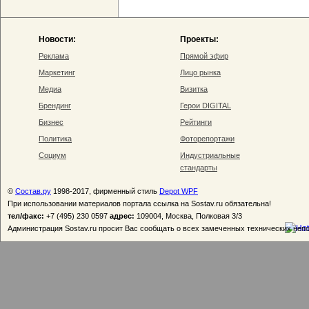
Новости:
Проекты:
Реклама
Прямой эфир
Маркетинг
Лицо рынка
Медиа
Визитка
Брендинг
Герои DIGITAL
Бизнес
Рейтинги
Политика
Фоторепортажи
Социум
Индустриальные
стандарты
©
Состав.ру
1998-2017, фирменный стиль
Depot WPF
При использовании материалов портала ссылка на Sostav.ru обязательна!
тел/факс:
+7 (495) 230 0597
адрес:
109004, Москва, Полковая 3/3
Администрация Sostav.ru просит Вас сообщать о всех замеченных технических неп