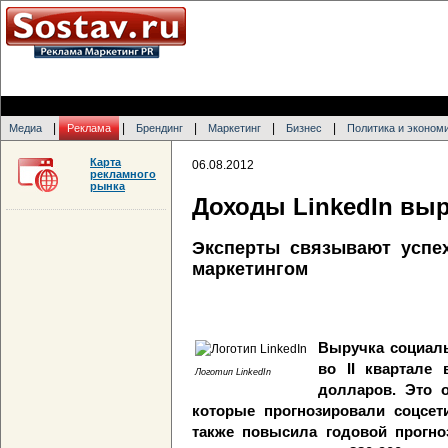
|
|
|
|
|
Медиа
Реклама
Брендинг
Маркетинг
Бизнес
Политика и эконом
Карта
06.08.2012
рекламного
рынка
Доходы LinkedIn вы
Эксперты связывают успе
маркетингом
Выручка социаль
во II квартале
Логотип LinkedIn
долларов. Это 
которые прогнозировали соцсети
также повысила годовой прогно