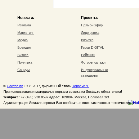
Новости:
Проекты:
Реклама
Прямой эфир
Маркетинг
Лицо рынка
Медиа
Визитка
Брендинг
Герои DIGITAL
Бизнес
Рейтинги
Политика
Фоторепортажи
Социум
Индустриальные
стандарты
©
Состав.ру
1998-2017, фирменный стиль
Depot WPF
При использовании материалов портала ссылка на Sostav.ru обязательна!
тел/факс:
+7 (495) 230 0597
адрес:
109004, Москва, Полковая 3/3
Администрация Sostav.ru просит Вас сообщать о всех замеченных технических неп