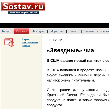
|
|
|
|
|
Медиа
Реклама
Брендинг
Маркетинг
Бизнес
Политика и эконом
Карта
31.07.2012
рекламного
рынка
«Звездные» чиа
В США вышел новый напиток с се
В США появился в продаже новый н
вкуса: ежевика и лимон и персик.
напиток очень питательным.
Иллюстрации для упаковки прод
Кристиной Саччи. Ее задачей бы
продукт на полке, а также говорил
продукта.