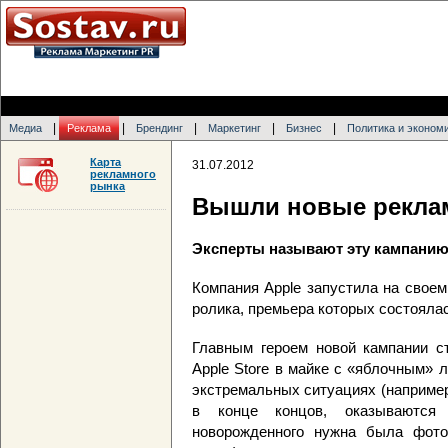
|
|
|
|
|
Медиа
Реклама
Брендинг
Маркетинг
Бизнес
Политика и эконом
Карта
31.07.2012
рекламного
рынка
Вышли новые реклам
Эксперты называют эту кампанию
Компания Apple запустила на свое
ролика, премьера которых состояла
Главным героем новой кампании ст
Apple Store в майке с «яблочным» 
экстремальных ситуациях (например,
в конце концов, оказываются
новорожденного нужна была фото