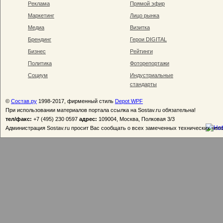
Реклама
Прямой эфир
Маркетинг
Лицо рынка
Медиа
Визитка
Брендинг
Герои DIGITAL
Бизнес
Рейтинги
Политика
Фоторепортажи
Социум
Индустриальные
стандарты
©
Состав.ру
1998-2017, фирменный стиль
Depot WPF
При использовании материалов портала ссылка на Sostav.ru обязательна!
тел/факс:
+7 (495) 230 0597
адрес:
109004, Москва, Полковая 3/3
Администрация Sostav.ru просит Вас сообщать о всех замеченных технических неп