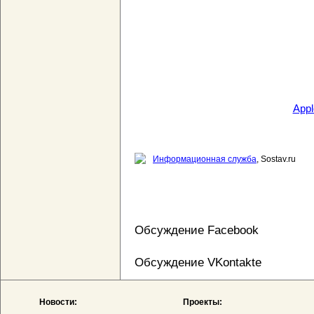
Appl
Информационная служба
, Sostav.ru
Обсуждение Facebook
Обсуждение VKontakte
Новости:
Проекты: