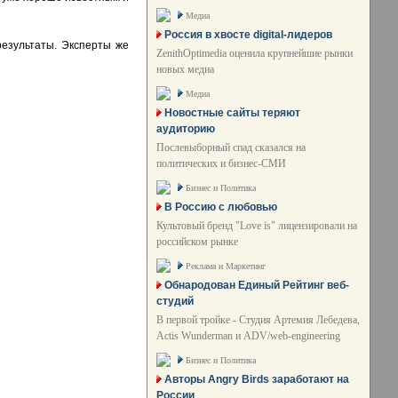
Медиа
Россия в хвосте digital-лидеров
результаты. Эксперты же
ZenithOptimedia оценила крупнейшие рынки
новых медиа
Медиа
Новостные сайты теряют
аудиторию
Послевыборный спад сказался на
политических и бизнес-СМИ
Бизнес и Политика
В Россию с любовью
Культовый бренд "Love is" лицензировали на
российском рынке
Реклама и Маркетинг
Обнародован Единый Рейтинг веб-
студий
В первой тройке - Студия Артемия Лебедева,
Actis Wunderman и ADV/web-engineering
Бизнес и Политика
Авторы Angry Birds заработают на
России