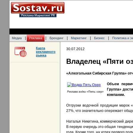
|
|
|
|
|
Медиа
Реклама
Брендинг
Маркетинг
Бизнес
Политика и э
Карта
30.07.2012
рекламного
рынка
Владелец «Пяти о
«Алкогольная Сибирская Группа» от
Объем первич
Группа» дости
Реклама водки «Пять озер»
компании.
Отгрузки водочной продукции марок 
27%, что значительно опережает общ
Наталья Никитина, коммерческий дирек
В первую очередь это общая тенденци
года. Кроме того, на успех первого п