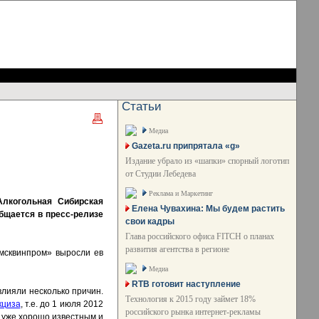
Статьи
Медиа
Gazeta.ru припрятала «g»
Издание убрало из «шапки» спорный логотип
от Студии Лебедева
Реклама и Маркетинг
Алкогольная Сибирская
Елена Чувахина: Мы будем растить
общается в пресс-релизе
свои кадры
Глава российского офиса FITCH о планах
развития агентства в регионе
Омсквинпром» выросли ев
Медиа
RTB готовит наступление
влияли несколько причин.
Технология к 2015 году займет 18%
кциза
, т.е. до 1 июля 2012
российского рынка интернет-рекламы
к уже хорошо известным и