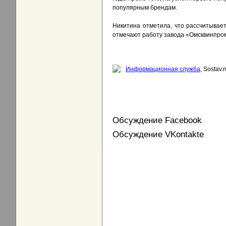
популярным брендам.
Никитина отметила, что рассчитывае
отмечают работу завода «Омсквинпром
Информационная служба
, Sostav.r
Обсуждение Facebook
Обсуждение VKontakte