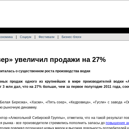
|
|
|
кономика
Социум
Фестивали
Бизнес-блоги
зер» увеличил продажи на 27%
читалась о существенном роста производства водки
ных продаж одного из крупнейших в мире производителей водки «
г 3 млн дал, что на 27% больше, чем за первое полугодие 2011 года, со
«Белая Березка», «Хаски», «Пять озер», «Кедровица», «Гусли» с завода «
ую рыночную динамику.
тор «Алкогольной Сибирской Группы», отметила, что на такой результат по
я рынка - все производители стремились пополнить запасы до
повышения а
олугодия повлиял потенциал новых марок и высокая лояльность потребителей 