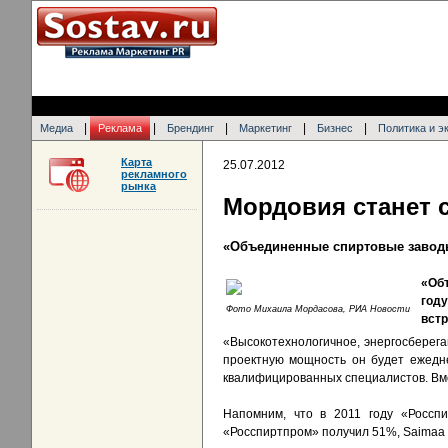
|
|
|
|
|
Медиа
Реклама
Брендинг
Маркетинг
Бизнес
Политика и э
Карта
25.07.2012
рекламного
рынка
Мордовия станет 
«Объединенные спиртовые заводы
«Об
году
Фото Михаила Мордасова, РИА Новости
встр
«Высокотехнологичное, энергосберега
проектную мощность он будет ежедне
квалифицированных специалистов. Вме
Напомним, что в 2011 году «Россп
«Росспиртпром» получил 51%, Saimaa 