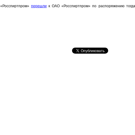
П «Росспиртпром»
перешли
к ОАО «Росспиртпром» по распоряжению тогда