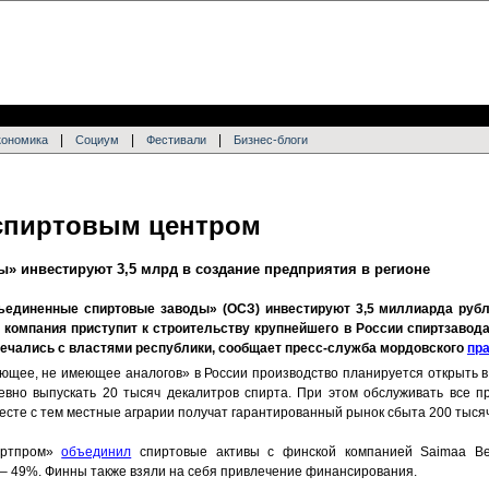
|
|
|
кономика
Социум
Фестивали
Бизнес-блоги
спиртовым центром
» инвестируют 3,5 млрд в создание предприятия в регионе
ъединенные спиртовые заводы» (ОСЗ) инвестируют 3,5 миллиарда рубл
 компания приступит к строительству крупнейшего в России спиртзавода
ечались с властями республики, сообщает пресс-служба мордовского
пр
ющее, не имеющее аналогов» в России производство планируется открыть в 
вно выпускать 20 тысяч декалитров спирта. При этом обслуживать все п
сте с тем местные аграрии получат гарантированный рынок сбыта 200 тысяч
иртпром»
объединил
спиртовые активы с финской компанией Saimaa Be
– 49%. Финны также взяли на себя привлечение финансирования.