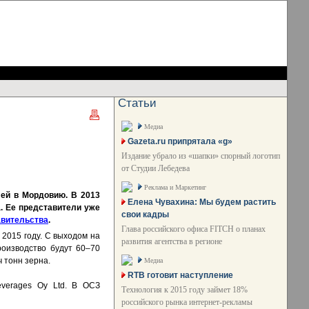
Статьи
Медиа
Gazeta.ru припрятала «g»
Издание убрало из «шапки» спорный логотип
от Студии Лебедева
Реклама и Маркетинг
ей в Мордовию. В 2013
Елена Чувахина: Мы будем растить
. Ее представители уже
свои кадры
авительства
.
Глава российского офиса FITCH о планах
2015 году. С выходом на
развития агентства в регионе
роизводство будут 60–70
 тонн зерна.
Медиа
RTB готовит наступление
verages Oy Ltd. В ОСЗ
Технология к 2015 году займет 18%
российского рынка интернет-рекламы