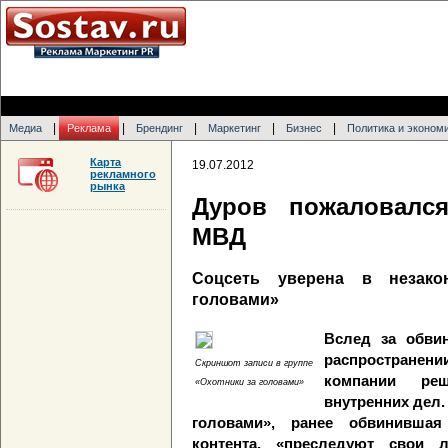
|
|
|
|
|
Медиа
Реклама
Брендинг
Маркетинг
Бизнес
Политика и эконом
Карта
19.07.2012
рекламного
рынка
Дуров пожаловалс
МВД
Соцсеть уверена в незако
головами»
Вслед за обви
распространени
Скриншот записи в группе
компании ре
«Охотники за головами»
внутренних дел.
головами», ранее обвинившая
контента, «преследуют свои