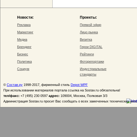
Новости:
Проекты:
Реклама
Прямой эфир
Маркетинг
Лицо рынка
Медиа
Визитка
Брендинг
Герои DIGITAL
Бизнес
Рейтинги
Политика
Фоторепортажи
Социум
Индустриальные
стандарты
©
Состав.ру
1998-2017, фирменный стиль
Depot WPF
При использовании материалов портала ссылка на Sostav.ru обязательна!
тел/факс:
+7 (495) 230 0597
адрес:
109004, Москва, Полковая 3/3
Администрация Sostav.ru просит Вас сообщать о всех замеченных технических неп