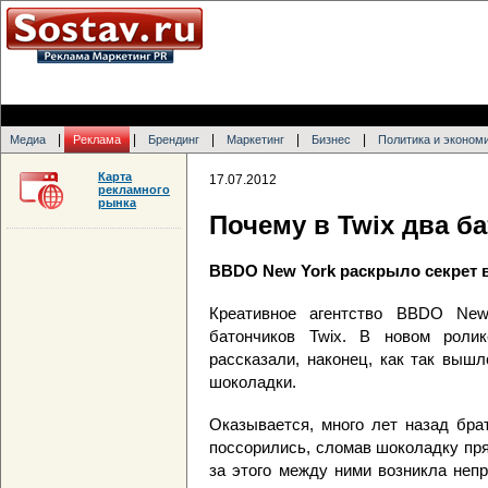
|
|
|
|
|
Медиа
Реклама
Брендинг
Маркетинг
Бизнес
Политика и эконом
Карта
17.07.2012
рекламного
рынка
Почему в Twix два б
BBDO New York раскрыло секрет 
Креативное агентство BBDO New
батончиков Twix. В новом ролик
рассказали, наконец, как так вышл
шоколадки.
Оказывается, много лет назад бра
поссорились, сломав шоколадку пря
за этого между ними возникла неп