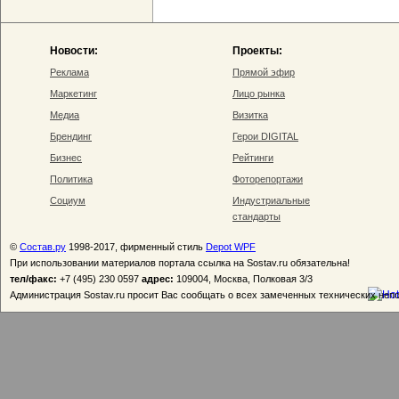
Новости:
Проекты:
Реклама
Прямой эфир
Маркетинг
Лицо рынка
Медиа
Визитка
Брендинг
Герои DIGITAL
Бизнес
Рейтинги
Политика
Фоторепортажи
Социум
Индустриальные
стандарты
©
Состав.ру
1998-2017, фирменный стиль
Depot WPF
При использовании материалов портала ссылка на Sostav.ru обязательна!
тел/факс:
+7 (495) 230 0597
адрес:
109004, Москва, Полковая 3/3
Администрация Sostav.ru просит Вас сообщать о всех замеченных технических неп