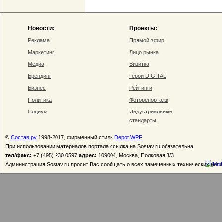
Новости:
Проекты:
Реклама
Прямой эфир
Маркетинг
Лицо рынка
Медиа
Визитка
Брендинг
Герои DIGITAL
Бизнес
Рейтинги
Политика
Фоторепортажи
Социум
Индустриальные
стандарты
©
Состав.ру
1998-2017, фирменный стиль
Depot WPF
При использовании материалов портала ссылка на Sostav.ru обязательна!
тел/факс:
+7 (495) 230 0597
адрес:
109004, Москва, Полковая 3/3
Администрация Sostav.ru просит Вас сообщать о всех замеченных технических неп