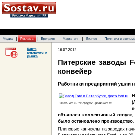
|
|
|
|
|
Медиа
Реклама
Брендинг
Маркетинг
Бизнес
Политика и эконом
Карта
16.07.2012
рекламного
рынка
Питерские заводы F
конвейер
Работники предприятий ушли 
Н
(
Завод Ford в Петербурге, фото ford.ru
п
объявлен коллективный отпуск, 
было остановлено производство.
Плановые каникулы на заводах начи