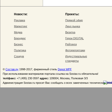
Новости:
Проекты:
Реклама
Прямой эфир
Маркетинг
Лицо рынка
Медиа
Визитка
Брендинг
Герои DIGITAL
Бизнес
Рейтинги
Политика
Фоторепортажи
Социум
Индустриальные
стандарты
©
Состав.ру
1998-2017, фирменный стиль
Depot WPF
При использовании материалов портала ссылка на Sostav.ru обязательна!
тел/факс:
+7 (495) 230 0597
адрес:
109004, Москва, Полковая 3/3
Администрация Sostav.ru просит Вас сообщать о всех замеченных технических неп