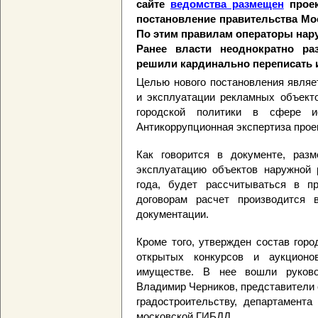
сайте
ведомства размещен
проек
постановление правительства Мос
По этим правилам операторы нару
Ранее власти неоднократно ра
решили кардинально переписать 
Целью нового постановления являе
и эксплуатации рекламных объекто
городской политики в сфере ис
Антикоррупционная экспертиза прое
Как говорится в документе, раз
эксплуатацию объектов наружной 
года, будет рассчитываться в п
договорам расчет производится 
документации.
Кроме того, утвержден состав гор
открытых конкурсов и аукционо
имуществе. В нее вошли руков
Владимир Черников, представители 
градостроительству, департамента
московской ГИБДД.