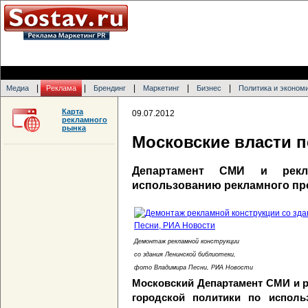
|
|
|
|
|
Медиа
Реклама
Брендинг
Маркетинг
Бизнес
Политика и эконом
Карта
09.07.2012
рекламного
рынка
Московские власти 
Департамент СМИ и рекл
использованию рекламного пр
Демонтаж рекламной конструкции
со здания Ленинской библиотеки,
фото Владимира Песни, РИА Новости
Московский Департамент СМИ и 
городской политики по исполь