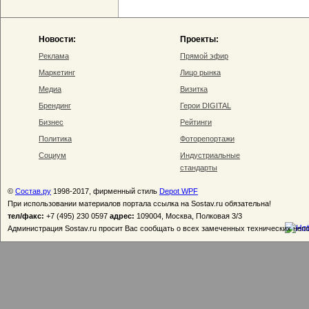
Новости:
Проекты:
Реклама
Прямой эфир
Маркетинг
Лицо рынка
Медиа
Визитка
Брендинг
Герои DIGITAL
Бизнес
Рейтинги
Политика
Фоторепортажи
Социум
Индустриальные
стандарты
©
Состав.ру
1998-2017, фирменный стиль
Depot WPF
При использовании материалов портала ссылка на Sostav.ru обязательна!
тел/факс:
+7 (495) 230 0597
адрес:
109004, Москва, Полковая 3/3
Администрация Sostav.ru просит Вас сообщать о всех замеченных технических неп