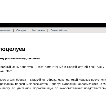
|
|
|
кономика
Социум
Фестивали
Бизнес-блоги
 поцелуев
мому романтичному дню лета
ародный день поцелуев. В этот романтичный и жаркий летний день Axe и
e Effect.
ческим для бренда - далекий от образа мачо молодой человек после исп
рекрасной половины человечества. Поцелуи буквально набрасываются на гла
 парку, то упитанной мороженщицы, то очаровательных представитель