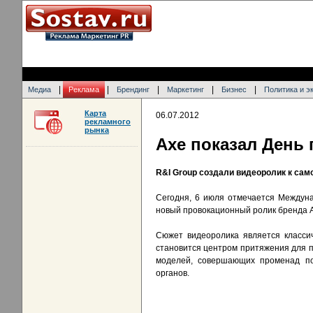
|
|
|
|
|
Медиа
Реклама
Брендинг
Маркетинг
Бизнес
Политика и э
Карта
06.07.2012
рекламного
рынка
Axe показал День
R&I Group создали видеоролик к са
Сегодня, 6 июля отмечается Междун
новый провокационный ролик бренда Ax
Сюжет видеоролика является класси
становится центром притяжения для п
моделей, совершающих променад по
органов.