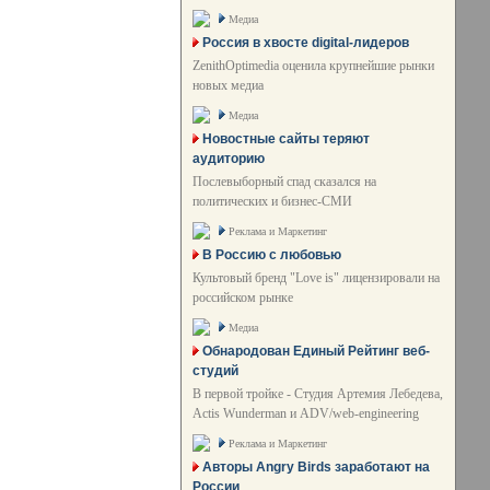
Медиа
Россия в хвосте digital-лидеров
ZenithOptimedia оценила крупнейшие рынки
новых медиа
Медиа
Новостные сайты теряют
аудиторию
Послевыборный спад сказался на
политических и бизнес-СМИ
Реклама и Маркетинг
В Россию с любовью
Культовый бренд "Love is" лицензировали на
российском рынке
Медиа
Обнародован Единый Рейтинг веб-
студий
В первой тройке - Студия Артемия Лебедева,
Actis Wunderman и ADV/web-engineering
Реклама и Маркетинг
Авторы Angry Birds заработают на
России