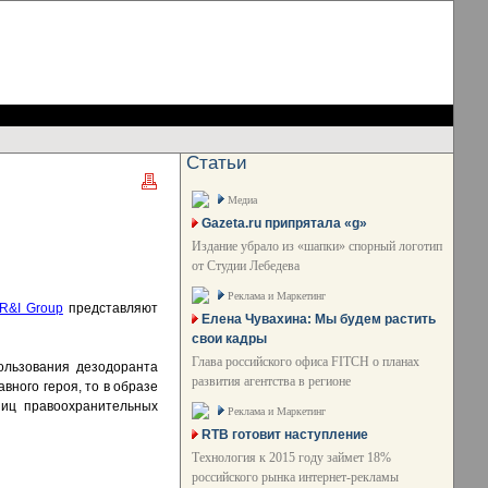
Статьи
Медиа
Gazeta.ru припрятала «g»
Издание убрало из «шапки» спорный логотип
от Студии Лебедева
Реклама и Маркетинг
R&I Group
представляют
Елена Чувахина: Мы будем растить
свои кадры
Глава российского офиса FITCH о планах
ользования дезодоранта
развития агентства в регионе
вного героя, то в образе
ниц правоохранительных
Реклама и Маркетинг
RTB готовит наступление
Технология к 2015 году займет 18%
российского рынка интернет-рекламы