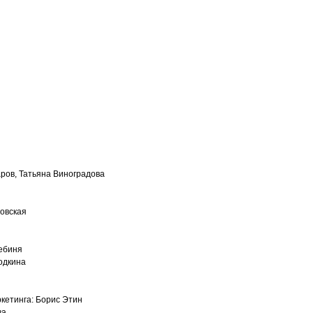
ров, Татьяна Виноградова
овская
ебиня
одкина
кетинга: Борис Этин
ва