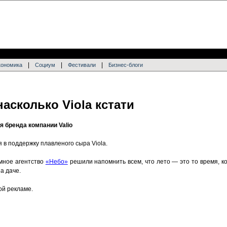
|
|
|
кономика
Социум
Фестивали
Бизнес-блоги
насколько Viola кстати
я бренда компании Valio
 в поддержку плавленого сыра Viola.
амное агентство
«Небо»
решили напомнить всем, что лето — это то время, ко
на даче.
ой рекламе.