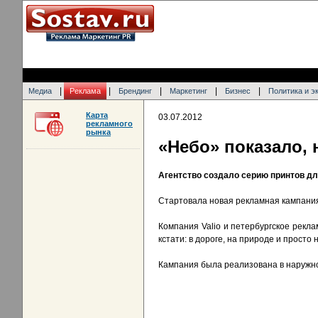
|
|
|
|
|
Медиа
Реклама
Брендинг
Маркетинг
Бизнес
Политика и э
Карта
03.07.2012
рекламного
рынка
«Небо» показало, 
Агентство создало серию принтов дл
Стартовала новая рекламная кампания
Компания Valio и петербургское рекл
кстати: в дороге, на природе и просто 
Кампания была реализована в наружн