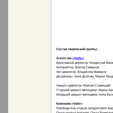
Состав творческой группы:
Агентство
«Небо»
:
Креативный директор: Владислав Мака
Копирайтер: Виктор Смирнов
Арт-директор: Владислав Макаров
Дизайнеры: Анна Долгова, Мария Ланд
Аккаунт-директор: Максим Славецкий
Старший аккаунт-менеджер: Ирина Ар
Младший аккаунт-менеджер: Анна Кол
Компания «Valio»:
Руководитель отдела продуктового мар
Group product manager: Ольга Воеводо