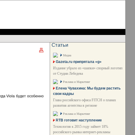
Статьи
Медиа
Gazeta.ru припрятала «g»
Издание убрало из «шапки» спорный логотип
от Студии Лебедева
Реклама и Маркетинг
Елена Чувахина: Мы будем растить
свои кадры
гда Viola будет особенно
Глава российского офиса FITCH о планах
развития агентства в регионе
Реклама и Маркетинг
RTB готовит наступление
Технология к 2015 году займет 18%
российского рынка интернет-рекламы