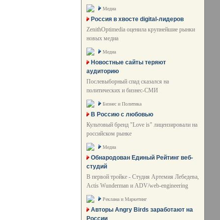
Медиа
Россия в хвосте digital-лидеров
ZenithOptimedia оценила крупнейшие рынки
новых медиа
Медиа
Новостные сайты теряют
аудиторию
Послевыборный спад сказался на
политических и бизнес-СМИ
Бизнес и Политика
В Россию с любовью
Культовый бренд "Love is" лицензировали на
российском рынке
Медиа
Обнародован Единый Рейтинг веб-
студий
В первой тройке - Студия Артемия Лебедева,
Actis Wunderman и ADV/web-engineering
Реклама и Маркетинг
Авторы Angry Birds заработают на
России