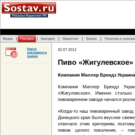
|
|
|
|
|
Медиа
Реклама
Брендинг
Маркетинг
Бизнес
Политика и эконом
Карта
02.07.2012
рекламного
рынка
Пиво «Жигулевское» 
Компания Миллер Брендз Украин
Компания Миллер Брендз Украи
«Жигулевское». Именно столько
пивоваренном заводе начался розлив
«Когда-то наш пивоваренный завод
Донецкого края было вкусное свеже
отвечало этим критериям, поэтом
пивом целого поколения, – гов