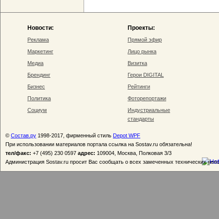
Новости:
Проекты:
Реклама
Прямой эфир
Маркетинг
Лицо рынка
Медиа
Визитка
Брендинг
Герои DIGITAL
Бизнес
Рейтинги
Политика
Фоторепортажи
Социум
Индустриальные
стандарты
©
Состав.ру
1998-2017, фирменный стиль
Depot WPF
При использовании материалов портала ссылка на Sostav.ru обязательна!
тел/факс:
+7 (495) 230 0597
адрес:
109004, Москва, Полковая 3/3
Администрация Sostav.ru просит Вас сообщать о всех замеченных технических неп