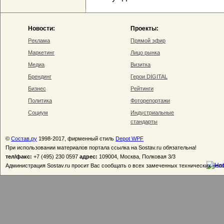
Новости:
Проекты:
Реклама
Прямой эфир
Маркетинг
Лицо рынка
Медиа
Визитка
Брендинг
Герои DIGITAL
Бизнес
Рейтинги
Политика
Фоторепортажи
Социум
Индустриальные
стандарты
©
Состав.ру
1998-2017, фирменный стиль
Depot WPF
При использовании материалов портала ссылка на Sostav.ru обязательна!
тел/факс:
+7 (495) 230 0597
адрес:
109004, Москва, Полковая 3/3
Администрация Sostav.ru просит Вас сообщать о всех замеченных технических неп