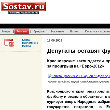
|
|
|
|
|
Медиа
Реклама
Брендинг
Маркетинг
Бизнес
Политика и эконом
Карта
18.06.2012
рекламного
рынка
Депутаты оставят ф
Красноярские законодатели п
за проигрыш на «Евро-2012»
Капитан российской сборной Андрей Аршавин в рекламе 
Красноярского края расстроили
футболу и решили обратиться к 
курирует спорт. Народные избра
государство потратило на Е