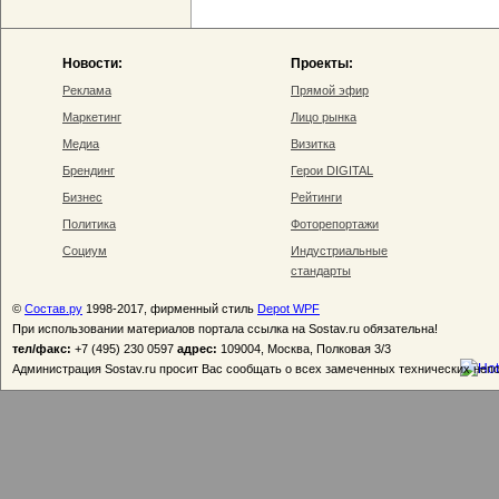
Новости:
Проекты:
Реклама
Прямой эфир
Маркетинг
Лицо рынка
Медиа
Визитка
Брендинг
Герои DIGITAL
Бизнес
Рейтинги
Политика
Фоторепортажи
Социум
Индустриальные
стандарты
©
Состав.ру
1998-2017, фирменный стиль
Depot WPF
При использовании материалов портала ссылка на Sostav.ru обязательна!
тел/факс:
+7 (495) 230 0597
адрес:
109004, Москва, Полковая 3/3
Администрация Sostav.ru просит Вас сообщать о всех замеченных технических неп