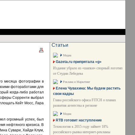
Статьи
Медиа
Gazeta.ru припрятала «g»
Издание убрало из «шапки» спорный логотип
от Студии Лебедева
ого месяца фотографии в
Реклама и Маркетинг
 своими фотоработами для
Елена Чувахина: Мы будем растить
торый когда-либо работал
свои кадры
мосферы Сорренти выбрал
Глава российского офиса FITCH о планах
оплощать Кейт Мосс, Лара
развития агентства в регионе
Медиа
мел огромный успех, был
RTB готовит наступление
емя нефтяного кризиса. В
Технология к 2015 году займет 18%
Мина Сувари, Хайди Клум,
российского рынка интернет-рекламы