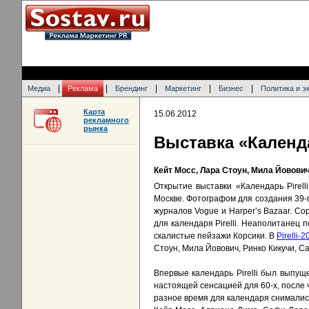
|
|
|
|
|
Медиа
Реклама
Брендинг
Маркетинг
Бизнес
Политика и э
Карта
15.06.2012
рекламного
рынка
Выставка «Календа
Кейт Мосс, Лара Стоун, Мила Йовович
Открытие выставки «Календарь Pirel
Москве. Фотографом для создания 39-г
журналов Vogue и Harper’s Bazaar. С
для календаря Pirelli. Неаполитанец
скалистые пейзажи Корсики. В
Pirelli-
Стоун, Мила Йовович, Ринко Кикучи, С
Впервые календарь Pirelli был выпу
настоящей сенсацией для 60-х, после ч
разное время для календаря снималис