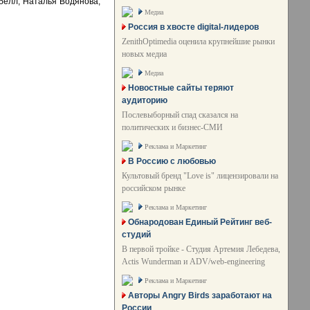
белл, Наталья Водянова,
Медиа
Россия в хвосте digital-лидеров
ZenithOptimedia оценила крупнейшие рынки
новых медиа
Медиа
Новостные сайты теряют
аудиторию
Послевыборный спад сказался на
политических и бизнес-СМИ
Реклама и Маркетинг
В Россию с любовью
Культовый бренд "Love is" лицензировали на
российском рынке
Реклама и Маркетинг
Обнародован Единый Рейтинг веб-
студий
В первой тройке - Студия Артемия Лебедева,
Actis Wunderman и ADV/web-engineering
Реклама и Маркетинг
Авторы Angry Birds заработают на
России