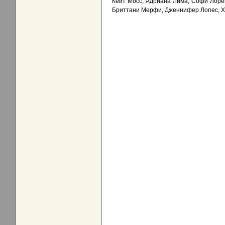
Кейт Мосс, Адриана Лима, Софи Лоре
Бриттани Мерфи, Дженнифер Лопес, Хи