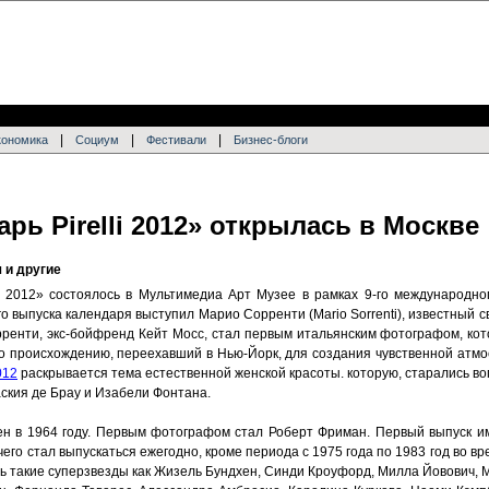
|
|
|
кономика
Социум
Фестивали
Бизнес-блоги
рь Pirelli 2012» открылась в Москве
 и другие
li 2012» состоялось в Мультимедиа Арт Музее в рамках 9-го международн
о выпуска календаря выступил Марио Сорренти (Mario Sorrenti), известный
орренти, экс-бойфренд Кейт Мосс, стал первым итальянским фотографом, ко
 по происхождению, переехавший в Нью-Йорк, для создания чувственной ат
2012
раскрывается тема естественной женской красоты. которую, старались в
аския де Брау и Изабели Фонтана.
щен в 1964 году. Первым фотографом стал Роберт Фриман. Первый выпуск и
его стал выпускаться ежегодно, кроме периода с 1975 года по 1983 год во вр
ь такие суперзвезды как Жизель Бундхен, Синди Кроуфорд, Милла Йовович, 