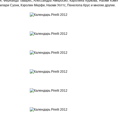
н, Фернанда Таварес, Алессандра Амбросио, Каролина Куркова, Наоми Кэмп
лари Суонк, Кэролин Мерфи, Наоми Уоттс, Пенелопа Крус и многие другие.