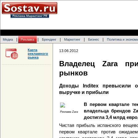
|
|
|
|
|
Медиа
Реклама
Брендинг
Маркетинг
Бизнес
Политика и эконом
Карта
13.06.2012
рекламного
рынка
Владелец Zara пр
рынков
Доходы Inditex превысили 
выручке и прибыли
В первом квартале тек
владельца брендов Za
Реклама Zara
достигла 3,4 млрд евр
Чистая прибыль испанского вещево
первом квартале против ожидае