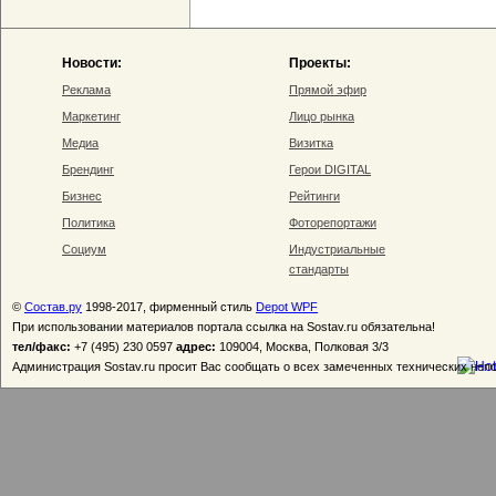
Новости:
Проекты:
Реклама
Прямой эфир
Маркетинг
Лицо рынка
Медиа
Визитка
Брендинг
Герои DIGITAL
Бизнес
Рейтинги
Политика
Фоторепортажи
Социум
Индустриальные
стандарты
©
Состав.ру
1998-2017, фирменный стиль
Depot WPF
При использовании материалов портала ссылка на Sostav.ru обязательна!
тел/факс:
+7 (495) 230 0597
адрес:
109004, Москва, Полковая 3/3
Администрация Sostav.ru просит Вас сообщать о всех замеченных технических неп