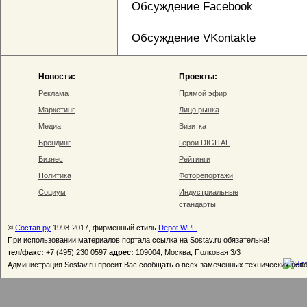
Обсуждение Facebook
Обсуждение VKontakte
Новости:
Проекты:
Реклама
Прямой эфир
Маркетинг
Лицо рынка
Медиа
Визитка
Брендинг
Герои DIGITAL
Бизнес
Рейтинги
Политика
Фоторепортажи
Социум
Индустриальные
стандарты
©
Состав.ру
1998-2017, фирменный стиль
Depot WPF
При использовании материалов портала ссылка на Sostav.ru обязательна!
тел/факс:
+7 (495) 230 0597
адрес:
109004, Москва, Полковая 3/3
Администрация Sostav.ru просит Вас сообщать о всех замеченных технических неп