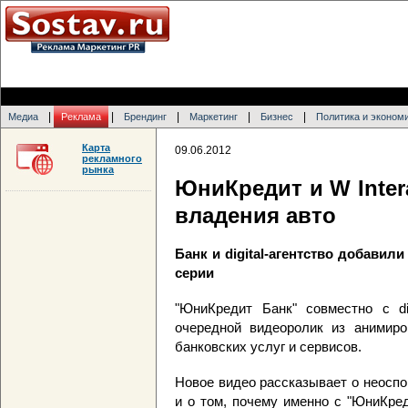
|
|
|
|
|
Медиа
Реклама
Брендинг
Маркетинг
Бизнес
Политика и эконом
Карта
09.06.2012
рекламного
рынка
ЮниКредит и W Inter
владения авто
Банк и digital-агентство добавил
серии
"ЮниКредит Банк" совместно с dig
очередной видеоролик из анимиро
банковских услуг и сервисов.
Новое видео рассказывает о неосп
и о том, почему именно с "ЮниКре