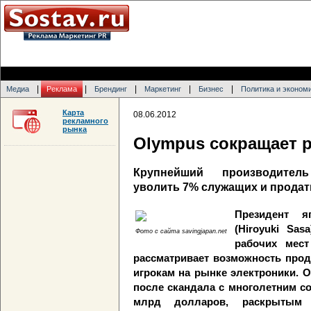
|
|
|
|
|
Медиа
Реклама
Брендинг
Маркетинг
Бизнес
Политика и эконом
Карта
08.06.2012
рекламного
рынка
Olympus сокращает 
Крупнейший производител
уволить 7% служащих и продат
Президент я
(Hiroyuki Sas
Фото с сайта savingjapan.net
рабочих мест
рассматривает возможность прод
игрокам на рынке электроники. O
после скандала с многолетним с
млрд долларов, раскрытым