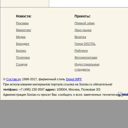
Новости:
Проекты:
Реклама
Прямой эфир
Маркетинг
Лицо рынка
Медиа
Визитка
Брендинг
Герои DIGITAL
Бизнес
Рейтинги
Политика
Фоторепортажи
Социум
Индустриальные
стандарты
©
Состав.ру
1998-2017, фирменный стиль
Depot WPF
При использовании материалов портала ссылка на Sostav.ru обязательна!
тел/факс:
+7 (495) 230 0597
адрес:
109004, Москва, Полковая 3/3
Администрация Sostav.ru просит Вас сообщать о всех замеченных технических неп