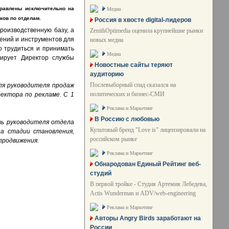
правлены исключительно на
Медиа
ков по отделам.
Россия в хвосте digital-лидеров
роизводственную базу, а
ZenithOptimedia оценила крупнейшие рынки
шений и инструментов для
новых медиа
о трудиться и принимать
Медиа
ирует Директор службы
Новостные сайты теряют
аудиторию
Послевыборный спад сказался на
ля руководителя продаж
политических и бизнес-СМИ
ектора по рекламе. С 1
Реклама и Маркетинг
В Россию с любовью
ть руководителя отдела
Культовый бренд "Love is" лицензировали на
а стадии становления,
российском рынке
продвижения.
Реклама и Маркетинг
Обнародован Единый Рейтинг веб-
студий
В первой тройке - Студия Артемия Лебедева,
Actis Wunderman и ADV/web-engineering
Реклама и Маркетинг
Авторы Angry Birds заработают на
России