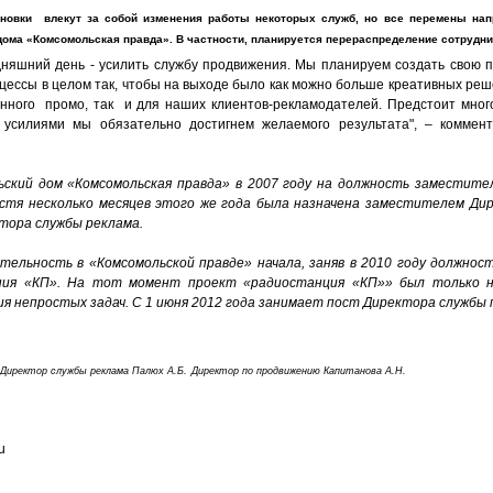
ановки влекут за собой изменения работы некоторых служб, но все перемены на
дома «Комсомольская правда». В частности, планируется перераспределение сотрудни
дняшний день - усилить службу продвижения. Мы планируем создать свою п
оцессы в целом так, чтобы на выходе было как можно больше креативных ре
енного промо, так и для наших клиентов-рекламодателей. Предстоит мног
силиями мы обязательно достигнем желаемого результата", – коммент
ский дом «Комсомольская правда» в 2007 году на должность заместите
стя несколько месяцев этого же года была назначена заместителем Дир
тора службы реклама.
тельность в «Комсомольской правде» начала, заняв в 2010 году должнос
ния «КП». На тот момент проект «радиостанция «КП»» был только н
ия непростых задач. С 1 июня 2012 года занимает пост Директора службы 
Директор службы реклама Палюх А.Б.
Директор по продвижению Капитанова А.Н.
u