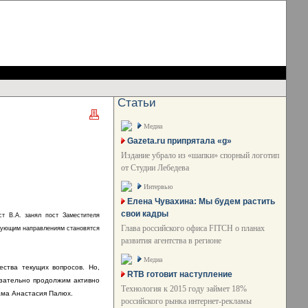
Статьи
Медиа
Gazeta.ru припрятала «g»
Издание убрало из «шапки» спорный логотип
от Студии Лебедева
Интервью
Елена Чувахина: Мы будем растить
свои кадры
т В.А. занял пост Заместителя
Глава российского офиса FITCH о планах
твующим направлениям становятся
развития агентства в регионе
Медиа
ства текущих вопросов. Но,
RTB готовит наступление
язательно продолжим активно
Технология к 2015 году займет 18%
лама Анастасия Палюх.
российского рынка интернет-рекламы