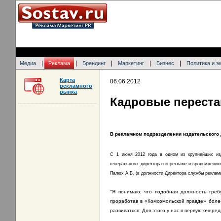
|
|
|
|
|
Медиа
Реклама
Брендинг
Маркетинг
Бизнес
Политика и э
Карта
06.06.2012
рекламного
рынка
Кадровые переста
В рекламном подразделении издательского
С 1 июня 2012 года в одном из крупнейших изд
генерального директора по рекламе и продвижению
Палюх А.Б. (в должности Директора службы рекламы
"Я понимаю, что подобная должность треб
проработав в «Комсомольской правде» боле
развиваться. Для этого у нас в первую очер