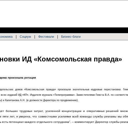
|
|
|
кономика
Социум
Фестивали
Бизнес-блоги
новки ИД «Комсомольская правда»
 дома произошла ротация
ательских домов «Комсомольская правда» произошли значительные кадровые перестановки. Гемс
 всех изданий ИД «КП», Издателя журнала «Телепрограмма». Заместителями Гемста В.А. по соответс
) и Капитанова А.Н. (в должности Директора по продвижению).
ует больших трудовых затрат, усиленной концентрации и оперативных решений множе
е пяти лет, я уверена, что совместными усилиями всей команды службы рекламы мы об
едь есть потенциал каждого отдельного сотрудника", – комментирует Директор службы рек