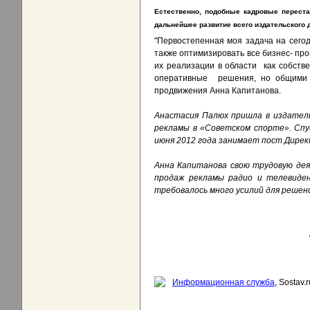
Естественно, подобные кадровые перест
дальнейшее развитие всего издательского 
"Первостепенная моя задача на сего
также оптимизировать все бизнес- пр
их реализации в области как собств
оперативные решения, но общими у
продвижения Анна Капитанова.
Анастасия Палюх пришла в издатель
рекламы в «Советском спорте». Спу
июня 2012 года занимает пост Дирек
Анна Капитанова свою трудовую дея
продаж рекламы радио и телевиде
требовалось много усилий для решен
Информационная служба
, Sostav.r