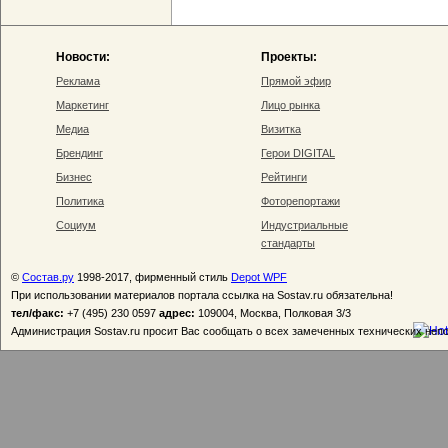
Новости:
Проекты:
Реклама
Прямой эфир
Маркетинг
Лицо рынка
Медиа
Визитка
Брендинг
Герои DIGITAL
Бизнес
Рейтинги
Политика
Фоторепортажи
Социум
Индустриальные
стандарты
©
Состав.ру
1998-2017, фирменный стиль
Depot WPF
При использовании материалов портала ссылка на Sostav.ru обязательна!
тел/факс:
+7 (495) 230 0597
адрес:
109004, Москва, Полковая 3/3
Администрация Sostav.ru просит Вас сообщать о всех замеченных технических неп