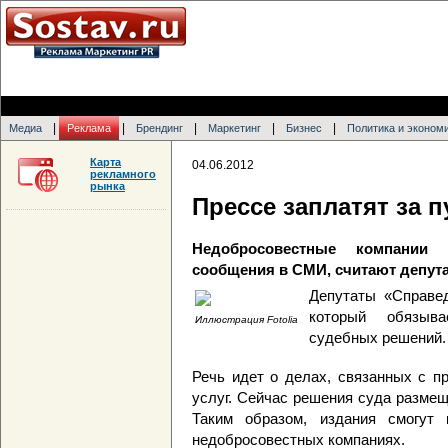
|
|
|
|
|
Медиа
Реклама
Брендинг
Маркетинг
Бизнес
Политика и эконом
Карта
04.06.2012
рекламного
рынка
Прессе заплатят за 
Недобросовестные компании
сообщения в СМИ, считают депут
Депутаты «Справед
который обязыва
Иллюстрация Fotolia
судебных решений.
Речь идет о делах, связанных с п
услуг. Сейчас решения суда разме
Таким образом, издания смогут 
недобросовестных компаниях.