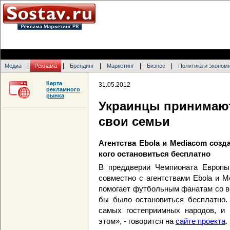
|
|
|
|
|
Медиа
Реклама
Брендинг
Маркетинг
Бизнес
Политика и эконом
Карта
31.05.2012
рекламного
рынка
Украинцы принимаю
свои семьи
Агентства Ebola и Mediacom созда
кого остановиться бесплатно
В преддверии Чемпионата Европы 
совместно с агентствами Ebola и M
помогает футбольным фанатам со в
бы было остановиться бесплатно.
самых гостеприимных народов, и 
этом», - говорится на
сайте проекта
.