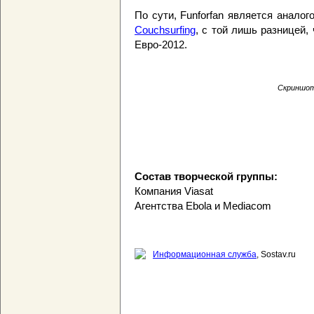
По сути, Funforfan является анало
Couchsurfing
, с той лишь разницей,
Евро-2012.
Скриншот 
Состав творческой группы:
Компания Viasat
Агентства Ebola и Mediacom
Информационная служба
, Sostav.ru