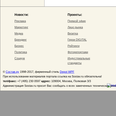
Новости:
Проекты:
Реклама
Прямой эфир
Маркетинг
Лицо рынка
Медиа
Визитка
Брендинг
Герои DIGITAL
Бизнес
Рейтинги
Политика
Фоторепортажи
Социум
Индустриальные
стандарты
©
Состав.ру
1998-2017, фирменный стиль
Depot WPF
При использовании материалов портала ссылка на Sostav.ru обязательна!
тел/факс:
+7 (495) 230 0597
адрес:
109004, Москва, Полковая 3/3
Администрация Sostav.ru просит Вас сообщать о всех замеченных технических неп