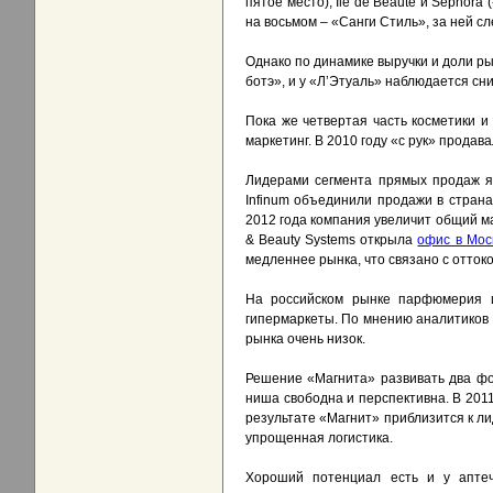
пятое место), Ile de Beaute и Sephor
на восьмом – «Санги Стиль», за ней сле
Однако по динамике выручки и доли ры
ботэ», и у «Л’Этуаль» наблюдается сн
Пока же четвертая часть косметики 
маркетинг. В 2010 году «с рук» прода
Лидерами сегмента прямых продаж явля
Infinum объединили продажи в стран
2012 года компания увеличит общий ма
& Beauty Systems открыла
офис в Мос
медленнее рынка, что связано с оттоко
На российском рынке парфюмерия и
гипермаркеты. По мнению аналитиков I
рынка очень низок.
Решение «Магнита» развивать два фо
ниша свободна и перспективна. В 2011
результате «Магнит» приблизится к ли
упрощенная логистика.
Хороший потенциал есть и у аптеч