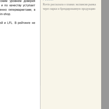
соким уровнем доверия
Rovio рассказала о планах экспансии рынка
и по качеству уступает
через парки и брендированную продукцию
енно гипермаркетами, в
in-shop.
ей и LFL. В рейтинге не