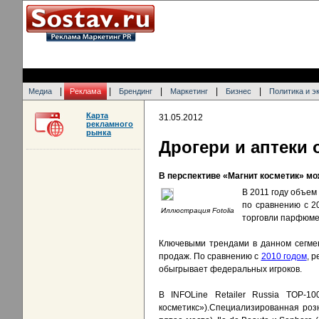
|
|
|
|
|
Медиа
Реклама
Брендинг
Маркетинг
Бизнес
Политика и э
Карта
31.05.2012
рекламного
рынка
Дрогери и аптеки
В перспективе «Магнит косметик» м
В 2011 году объем
по сравнению с 2
Иллюстрация Fotolia
торговли парфюмер
Ключевыми трендами в данном сегме
продаж. По сравнению с
2010 годом
, 
обыгрывает федеральных игроков.
В INFOLine Retailer Russia TOP-1
косметикс»).Специализированная розн