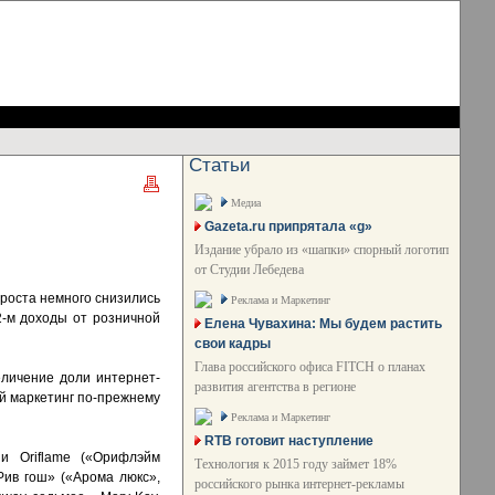
Статьи
Медиа
Gazeta.ru припрятала «g»
Издание убрало из «шапки» спорный логотип
от Студии Лебедева
роста немного снизились
Реклама и Маркетинг
2-м доходы от розничной
Елена Чувахина: Мы будем растить
свои кадры
Глава российского офиса FITCH о планах
личение доли интернет-
развития агентства в регионе
ой маркетинг по-прежнему
Реклама и Маркетинг
RTB готовит наступление
и Oriflame («Орифлэйм
Технология к 2015 году займет 18%
Рив гош» («Арома люкс»,
российского рынка интернет-рекламы