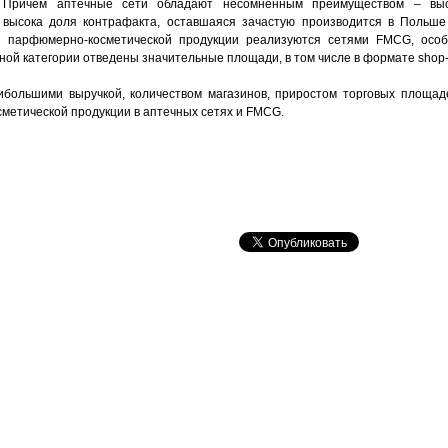
в. Причем аптечные сети обладают несомненным преимуществом – вы
 высока доля контрафакта, оставшаяся зачастую производится в Польше 
 парфюмерно-косметической продукции реализуются сетями FMCG, особ
ой категории отведены значительные площади, в том числе в формате shop-
ибольшими выручкой, количеством магазинов, приростом торговых площад
метической продукции в аптечных сетях и FMCG.