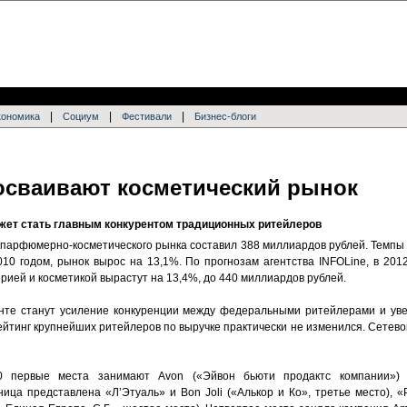
|
|
|
кономика
Социум
Фестивали
Бизнес-блоги
 осваивают косметический рынок
ожет стать главным конкурентом традиционных ритейлеров
 парфюмерно-косметического рынка составил 388 миллиардов рублей. Темпы 
010 годом, рынок вырос на 13,1%. По прогнозам агентства INFOLine, в 201
ией и косметикой вырастут на 13,4%, до 440 миллиардов рублей.
нте станут усиление конкуренции между федеральными ритейлерами и уве
рейтинг крупнейших ритейлеров по выручке практически не изменился. Сетев
00 первые места занимают Avon («Эйвон бьюти продактс компании») 
ица представлена «Л’Этуаль» и Bon Joli («Алькор и Ко», третье место), «