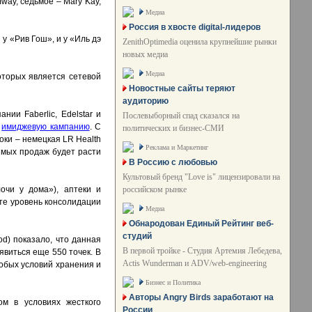
way, седьмое – Mary Kay,
Медиа
Россия в хвосте digital-лидеров
у «Рив Гош», и у «Иль дэ
ZenithOptimedia оценила крупнейшие рынки
новых медиа
Медиа
оторых является сетевой
Новостные сайты теряют
аудиторию
нии Faberlic, Edelstar и
Послевыборный спад сказался на
а
имиджевую кампанию
. С
политических и бизнес-СМИ
оки – немецкая LR Health
Реклама и Маркетинг
ямых продаж будет расти
В Россию с любовью
Культовый бренд "Love is" лицензировали на
российском рынке
очи у дома»), аптеки и
нте уровень консолидации
Медиа
Обнародован Единый Рейтинг веб-
студий
d) показало, что данная
В первой тройке - Студия Артемия Лебедева,
явиться еще 550 точек. В
Actis Wunderman и ADV/web-engineering
собых условий хранения и
Бизнес и Политика
Авторы Angry Birds заработают на
ом в условиях жесткого
России