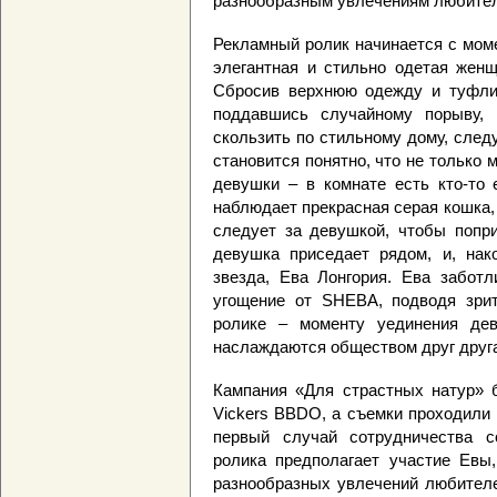
разнообразным увлечениям любител
Рекламный ролик начинается с моме
элегантная и стильно одетая женщ
Сбросив верхнюю одежду и туфли,
поддавшись случайному порыву, 
скользить по стильному дому, след
становится понятно, что не только
девушки – в комнате есть кто-то 
наблюдает прекрасная серая кошка, 
следует за девушкой, чтобы попри
девушка приседает рядом, и, нак
звезда, Ева Лонгория. Ева заботл
угощение от SHEBA, подводя зри
ролике – моменту уединения де
наслаждаются обществом друг друг
Кампания «Для страстных натур» б
Vickers BBDO, а съемки проходили
первый случай сотрудничества с
ролика предполагает участие Евы,
разнообразных увлечений любителе