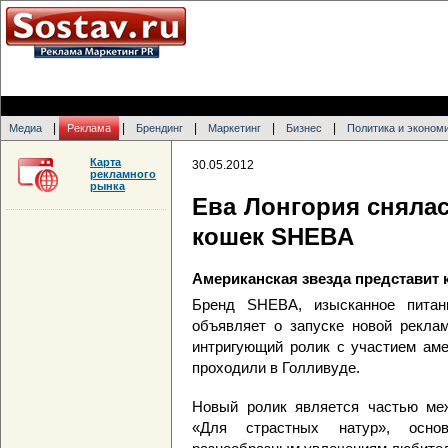
|
|
|
|
|
Медиа
Реклама
Брендинг
Маркетинг
Бизнес
Политика и эконом
Карта
30.05.2012
рекламного
рынка
Ева Лонгория снялас
кошек SHEBA
Американская звезда представит 
Бренд SHEBA, изысканное питан
объявляет о запуске новой рекла
интригующий ролик с участием аме
проходили в Голливуде.
Новый ролик является частью ме
«Для страстных натур», осно