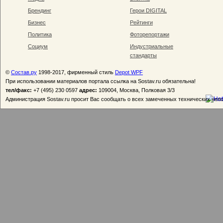
Брендинг
Герои DIGITAL
Бизнес
Рейтинги
Политика
Фоторепортажи
Социум
Индустриальные
стандарты
©
Состав.ру
1998-2017, фирменный стиль
Depot WPF
При использовании материалов портала ссылка на Sostav.ru обязательна!
тел/факс:
+7 (495) 230 0597
адрес:
109004, Москва, Полковая 3/3
Администрация Sostav.ru просит Вас сообщать о всех замеченных технических неп