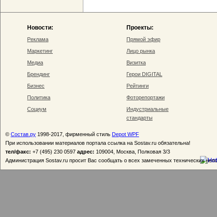
Новости:
Проекты:
Реклама
Прямой эфир
Маркетинг
Лицо рынка
Медиа
Визитка
Брендинг
Герои DIGITAL
Бизнес
Рейтинги
Политика
Фоторепортажи
Социум
Индустриальные
стандарты
©
Состав.ру
1998-2017, фирменный стиль
Depot WPF
При использовании материалов портала ссылка на Sostav.ru обязательна!
тел/факс:
+7 (495) 230 0597
адрес:
109004, Москва, Полковая 3/3
Администрация Sostav.ru просит Вас сообщать о всех замеченных технических неп