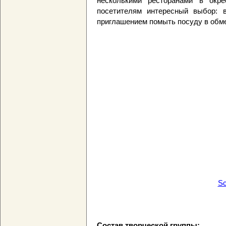
несколькими ресторанами в окре
посетителям интересный выбор: 
приглашением помыть посуду в обме
Sc
Состав творческой группы: