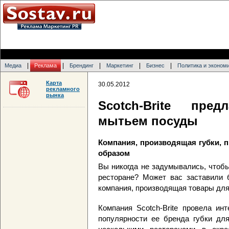
|
|
|
|
|
Медиа
Реклама
Брендинг
Маркетинг
Бизнес
Политика и эконом
Карта
30.05.2012
рекламного
рынка
Scotch-Brite пре
мытьем посуды
Компания, производящая губки, 
образом
Вы никогда не задумывались, чтоб
ресторане? Может вас заставили 
компания, производящая товары для 
Компания Scotch-Brite провела ин
популярности ее бренда губки для