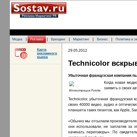
|
|
|
|
|
Медиа
Реклама
Брендинг
Маркетинг
Бизнес
Политика и э
Карта
29.05.2012
рекламного
рынка
Technicolor вскр
Убыточная французская компания пы
Когда новая моди
заявить о своих ав
Иллюстрация Fotolia
Technicolor, убыточная французская 
своих 40000 видео, аудио и оптическ
планшета таких гигантов, как Apple, 
«Обычно мы отсылаем производителям
они использовали, не заплатив за э
начинать переговоры». По свидетел