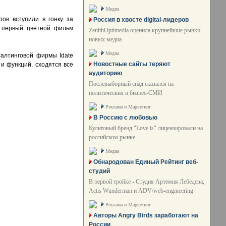
Медиа
ов вступили в гонку за
Россия в хвосте digital-лидеров
я первый цветной фильм
ZenithOptimedia оценила крупнейшие рынки
новых медиа
Медиа
салтинговой фирмы Idate
Новостные сайты теряют
 и функций, сходятся все
аудиторию
Послевыборный спад сказался на
политических и бизнес-СМИ
Реклама и Маркетинг
В Россию с любовью
Культовый бренд "Love is" лицензировали на
российском рынке
Медиа
Обнародован Единый Рейтинг веб-
студий
В первой тройке - Студия Артемия Лебедева,
Actis Wunderman и ADV/web-engineering
Реклама и Маркетинг
Авторы Angry Birds заработают на
России