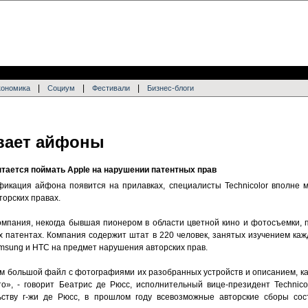
|
|
|
кономика
Социум
Фестивали
Бизнес-блоги
ывает айфоны
тается поймать Apple на нарушении патентных прав
фикация айфона появится на прилавках, специалисты Technicolor вполне м
торских правах.
компания, некогда бывшая пионером в области цветной кино и фотосъемки, 
их патентах. Компания содержит штат в 220 человек, занятых изучением ка
Samsung и HTC на предмет нарушения авторских прав.
 большой файл с фотографиями их разобранных устройств и описанием, ка
то», - говорит Беатрис де Рюсс, исполнительный вице-президент Technico
ьству г-жи де Рюсс, в прошлом году всевозможные авторские сборы со