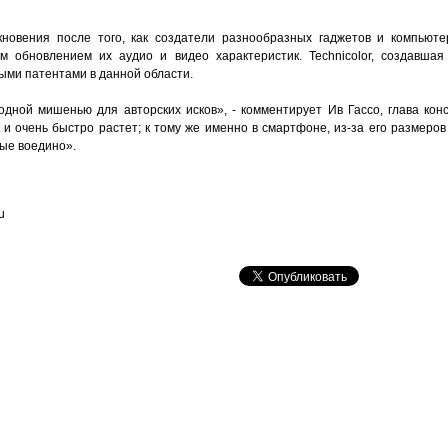
новения после того, как создатели разнообразных гаджетов и компьютер
м обновлением их аудио и видео характеристик. Technicolor, создавша
ыми патентами в данной области.
ной мишенью для авторских исков», - комментирует Ив Гассо, глава кон
ен и очень быстро растет; к тому же именно в смартфоне, из-за его размеров
ые воедино».
u