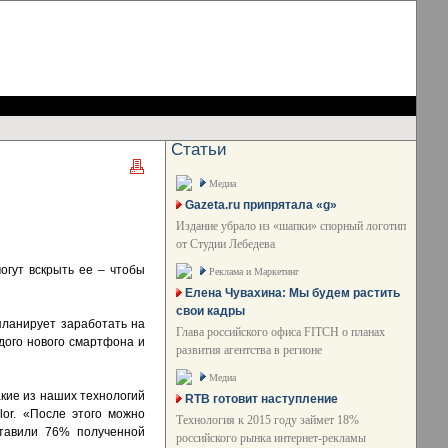
Статьи
Медиа
Gazeta.ru припрятала «g»
Издание убрало из «шапки» спорный логотип
от Студии Лебедева
огут вскрыть ее – чтобы
Реклама и Маркетинг
Елена Чувахина: Мы будем растить
свои кадры
планирует заработать на
Глава российского офиса FITCH о планах
ждого нового смартфона и
развития агентства в регионе
Медиа
кие из наших технологий
RTB готовит наступление
lor. «После этого можно
Технология к 2015 году займет 18%
ставили 76% полученной
российского рынка интернет-рекламы