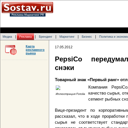
|
|
|
|
|
Медиа
Реклама
Брендинг
Маркетинг
Бизнес
Политика и эконом
Карта
17.05.2012
рекламного
рынка
PepsiCo передума
снэки
Товарный знак «Первый ранг» от
Компания PepsiCo
качество сырья, от
Иллюстрация Fotolia
сегмент рыбных сн
Вице-президент по корпоративн
рассказал, что в ходе проработки 
сырья не соответствует стандар