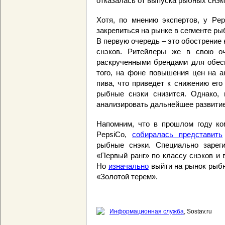
отказалась от выпуска рыбных снэк
Хотя, по мнению экспертов, у Pe
закрепиться на рынке в сегменте рыб
В первую очередь – это обострение
снэков. Ритейлеры же в свою оч
раскрученными брендами для обесп
того, на фоне повышения цен на а
пива, что приведет к снижению его 
рыбные снэки снизится. Однако, 
анализировать дальнейшее развитие
Напомним, что в прошлом году ком
PepsiCo,
собиралась представить
рыбные снэки. Специально зареги
«Первый ранг» по классу снэков и 
Но
изначально
выйти на рынок рыбн
«Золотой терем».
Информационная служба
, Sostav.ru