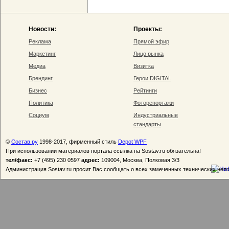
Новости:
Проекты:
Реклама
Прямой эфир
Маркетинг
Лицо рынка
Медиа
Визитка
Брендинг
Герои DIGITAL
Бизнес
Рейтинги
Политика
Фоторепортажи
Социум
Индустриальные
стандарты
©
Состав.ру
1998-2017, фирменный стиль
Depot WPF
При использовании материалов портала ссылка на Sostav.ru обязательна!
тел/факс:
+7 (495) 230 0597
адрес:
109004, Москва, Полковая 3/3
Администрация Sostav.ru просит Вас сообщать о всех замеченных технических неп