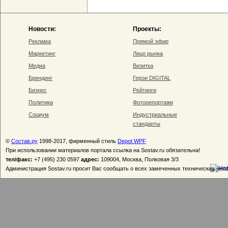
Новости:
Проекты:
Реклама
Прямой эфир
Маркетинг
Лицо рынка
Медиа
Визитка
Брендинг
Герои DIGITAL
Бизнес
Рейтинги
Политика
Фоторепортажи
Социум
Индустриальные
стандарты
©
Состав.ру
1998-2017, фирменный стиль
Depot WPF
При использовании материалов портала ссылка на Sostav.ru обязательна!
тел/факс:
+7 (495) 230 0597
адрес:
109004, Москва, Полковая 3/3
Администрация Sostav.ru просит Вас сообщать о всех замеченных технических неп