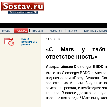
|
|
|
|
|
Медиа
Реклама
Брендинг
Маркетинг
Бизнес
Политика и эконом
Карта
14.05.2012
рекламного
рынка
«С Mars у тебя 
ответственность»
Австралийское Clemenger BBDO по
Агенство Clemenger BBDO в Австра
под названием «Поезд-Беглец». Сю
заснеженным Альпам. В один из ва
замерзли провода, и необходимо за
топлива. В вагоне достаточно люде
парень с шоколадкой Mars вынужден