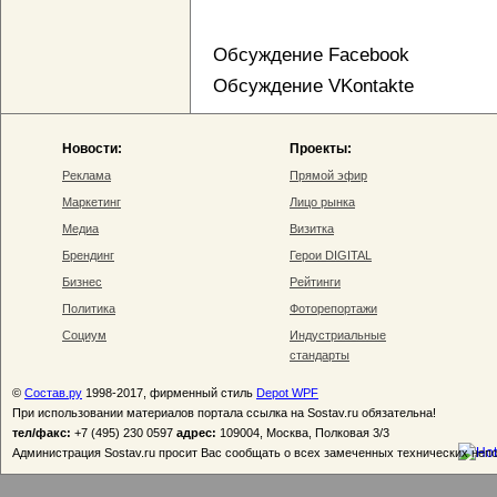
Обсуждение Facebook
Обсуждение VKontakte
Новости:
Проекты:
Реклама
Прямой эфир
Маркетинг
Лицо рынка
Медиа
Визитка
Брендинг
Герои DIGITAL
Бизнес
Рейтинги
Политика
Фоторепортажи
Социум
Индустриальные
стандарты
©
Состав.ру
1998-2017, фирменный стиль
Depot WPF
При использовании материалов портала ссылка на Sostav.ru обязательна!
тел/факс:
+7 (495) 230 0597
адрес:
109004, Москва, Полковая 3/3
Администрация Sostav.ru просит Вас сообщать о всех замеченных технических неп