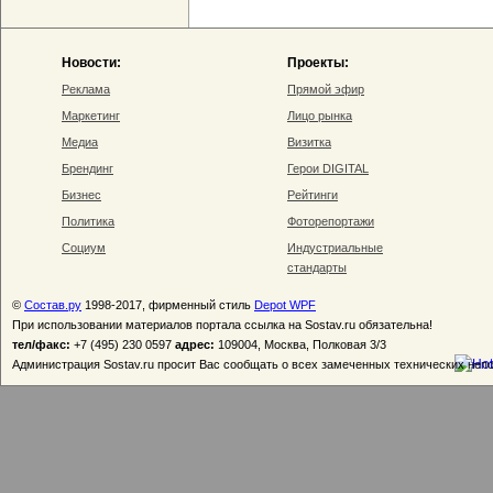
Новости:
Проекты:
Реклама
Прямой эфир
Маркетинг
Лицо рынка
Медиа
Визитка
Брендинг
Герои DIGITAL
Бизнес
Рейтинги
Политика
Фоторепортажи
Социум
Индустриальные
стандарты
©
Состав.ру
1998-2017, фирменный стиль
Depot WPF
При использовании материалов портала ссылка на Sostav.ru обязательна!
тел/факс:
+7 (495) 230 0597
адрес:
109004, Москва, Полковая 3/3
Администрация Sostav.ru просит Вас сообщать о всех замеченных технических неп