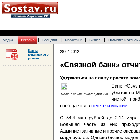
|
|
|
|
|
Медиа
Реклама
Брендинг
Маркетинг
Бизнес
Политика и эконом
Карта
28.04.2012
рекламного
рынка
«Связной банк» отчи
Удержаться на плаву проекту по
Банк «Связн
убыток по М
Фото с сайта svyaznoybank.ru
чистой при
сообщается в
отчете компании
.
С 54,4 млн рублей до 2,14 млрд 
Большая часть из них приходит
Административные и прочие операци
млрд рублей. Однако бизнес-модель