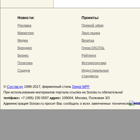
Новости:
Проекты:
Реклама
Прямой эфир
Маркетинг
Лицо рынка
Медиа
Визитка
Брендинг
Герои DIGITAL
Бизнес
Рейтинги
Политика
Фоторепортажи
Социум
Индустриальные
стандарты
©
Состав.ру
1998-2017, фирменный стиль
Depot WPF
При использовании материалов портала ссылка на Sostav.ru обязательна!
тел/факс:
+7 (495) 230 0597
адрес:
109004, Москва, Полковая 3/3
Администрация Sostav.ru просит Вас сообщать о всех замеченных технических неп