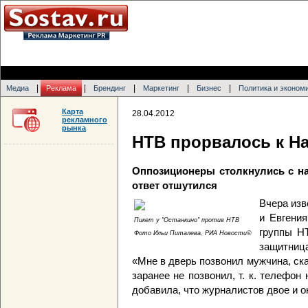
|
|
|
|
|
Медиа
Реклама
Брендинг
Маркетинг
Бизнес
Политика и эконом
Карта
28.04.2012
рекламного
рынка
НТВ прорвалось к Н
Оппозиционеры столкнулись с на
ответ отшутился
Вчера из
и Евгени
Пикет у "Останкино" против НТВ
группы Н
Фото Ильи Питалева, РИА Новости©
защитни
«Мне в дверь позвонил мужчина, ска
заранее не позвонил, т. к. телефон 
добавила, что журналистов двое и о