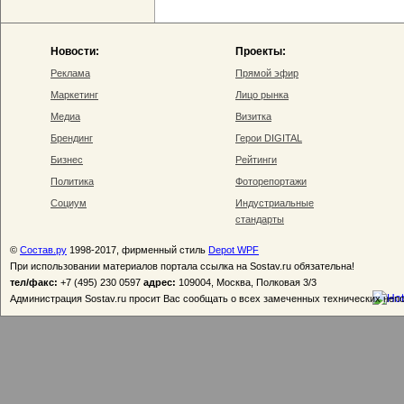
Новости:
Проекты:
Реклама
Прямой эфир
Маркетинг
Лицо рынка
Медиа
Визитка
Брендинг
Герои DIGITAL
Бизнес
Рейтинги
Политика
Фоторепортажи
Социум
Индустриальные
стандарты
©
Состав.ру
1998-2017, фирменный стиль
Depot WPF
При использовании материалов портала ссылка на Sostav.ru обязательна!
тел/факс:
+7 (495) 230 0597
адрес:
109004, Москва, Полковая 3/3
Администрация Sostav.ru просит Вас сообщать о всех замеченных технических неп