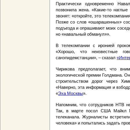
Практически одновременно Нав
позвонила жена. «Какие-то наглые
звонят: «откройте, это телекомпани
Позже со слов «ошарашенных» со
подъезда и опрашивают моих соседе
но «навальный обманул»».
В телекомпании с иронией проком
«Хорошо, что неизвестные г
санэпидемстанции», – сказал
«Инте
Чирикова предполагает, что вн
экологической премии Голдмана. Он
строительством дорог через Хим
«Наверно, эта информация и взбод
«
Эха Москвы
».
Напомним, что сотрудников НТВ не
Так, в марте посол США Майкл
телеканала. Журналисты встретил
человека» и попытались задать про