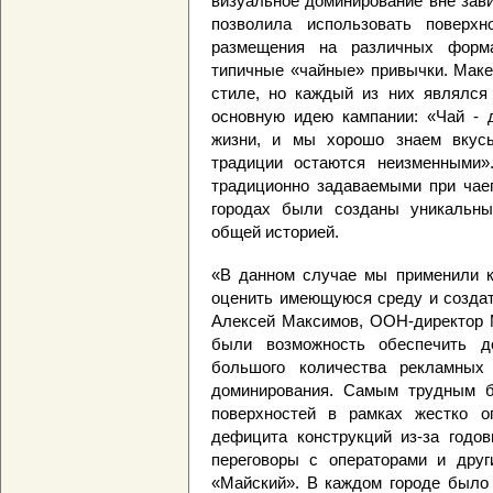
визуальное доминирование вне зави
позволила использовать поверх
размещения на различных форм
типичные «чайные» привычки. Мак
стиле, но каждый из них являлся
основную идею кампании: «Чай - 
жизни, и мы хорошо знаем вкус
традиции остаются неизменными»
традиционно задаваемыми при чаеп
городах были созданы уникальн
общей историей.
«В данном случае мы применили к
оценить имеющуюся среду и создат
Алексей Максимов, ООН-директор 
были возможность обеспечить д
большого количества рекламных
доминирования. Самым трудным б
поверхностей в рамках жестко ог
дефицита конструкций из-за годов
переговоры с операторами и дру
«Майский». В каждом городе было 