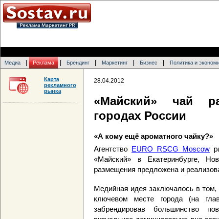
|
|
|
|
|
Медиа
Реклама
Брендинг
Маркетинг
Бизнес
Политика и эконом
Карта
28.04.2012
рекламного
рынка
«Майский» чай р
городах России
«А кому ещё ароматного чайку?»
Агентство
EURO RSCG Moscow
ра
«Майский» в Екатеринбурге, Нов
размещения предложена и реализов
Медийная идея заключалось в том,
ключевом месте города (на гла
забрендировав большинство по