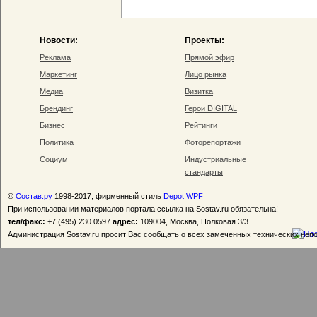
Новости:
Проекты:
Реклама
Прямой эфир
Маркетинг
Лицо рынка
Медиа
Визитка
Брендинг
Герои DIGITAL
Бизнес
Рейтинги
Политика
Фоторепортажи
Социум
Индустриальные
стандарты
©
Состав.ру
1998-2017, фирменный стиль
Depot WPF
При использовании материалов портала ссылка на Sostav.ru обязательна!
тел/факс:
+7 (495) 230 0597
адрес:
109004, Москва, Полковая 3/3
Администрация Sostav.ru просит Вас сообщать о всех замеченных технических неп