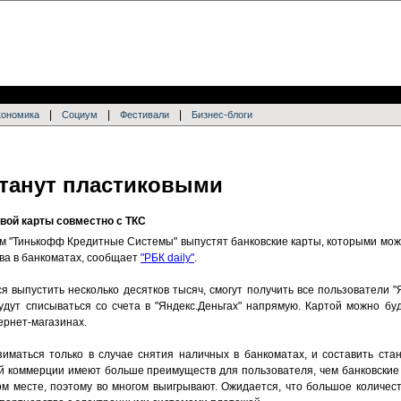
|
|
|
кономика
Социум
Фестивали
Бизнес-блоги
станут пластиковыми
вой карты совместно с ТКС
ком "Тинькофф Кредитные Системы" выпустят банковские карты, которыми мо
тва в банкоматах, сообщает
"РБК daily"
.
я выпустить несколько десятков тысяч, смогут получить все пользователи "
дут списываться со счета в "Яндекс.Деньгах" напрямую. Картой можно буд
ернет-магазинах.
зиматься только в случае снятия наличных в банкоматах, и составить ст
ой коммерции имеют больше преимуществ для пользователя, чем банковские
м месте, поэтому во многом выигрывают. Ожидается, что большое количест