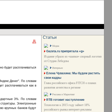
Статьи
Медиа
Gazeta.ru припрятала «g»
Издание убрало из «шапки» спорный логотип
от Студии Лебедева
жно будет расплачиваться
Интервью
Елена Чувахина: Мы будем растить
свои кадры
Яндекс.Денег". По словам
Глава российского офиса FITCH о планах
ет расплачиваться как в
развития агентства в регионе
Реклама и Маркетинг
андартные 3%. По словам
RTB готовит наступление
 структуры. Электронные
Технология к 2015 году займет 18%
во крупных банков будут
российского рынка интернет-рекламы