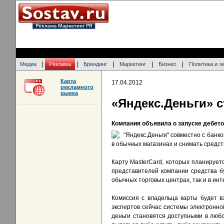
|
|
|
|
|
Медиа
Реклама
Брендинг
Маркетинг
Бизнес
Политика и э
Карта
17.04.2012
рекламного
рынка
«Яндекс.Деньги» 
Компания объявила о запуске дебето
"Яндекс.Деньги" совместно с бан
в обычных магазинах и снимать средс
Карту MasterCard, которых планируетс
представителей компании средства бу
обычных торговых центрах, так и в инт
Комиссия с владельца карты будет в
экспертов сейчас системы электронн
деньги становятся доступными в любо