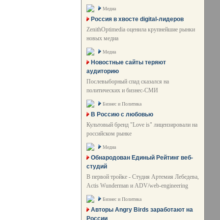
Медиа
Россия в хвосте digital-лидеров
ZenithOptimedia оценила крупнейшие рынки
новых медиа
Медиа
Новостные сайты теряют
аудиторию
Послевыборный спад сказался на
политических и бизнес-СМИ
Бизнес и Политика
В Россию с любовью
Культовый бренд "Love is" лицензировали на
российском рынке
Медиа
Обнародован Единый Рейтинг веб-
студий
В первой тройке - Студия Артемия Лебедева,
Actis Wunderman и ADV/web-engineering
Бизнес и Политика
Авторы Angry Birds заработают на
России