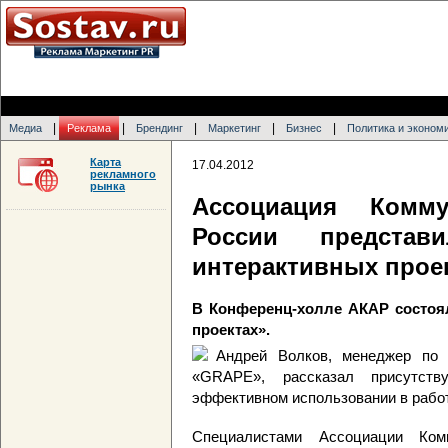
|
|
|
|
|
Медиа
Реклама
Брендинг
Маркетинг
Бизнес
Политика и эконом
Карта
17.04.2012
рекламного
рынка
Ассоциация Комму
России предста
интерактивных прое
В Конференц-холле АКАР состоял
проектах».
Андрей Волков, менеджер по 
«GRAPE», рассказал присутст
эффективном использовании в рабо
Специалистами Ассоциации Ком