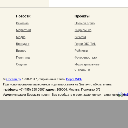
Новости:
Проекты:
Реклама
Прямой эфир
Маркетинг
Лицо рынка
Медиа
Визитка
Брендинг
Герои DIGITAL
Бизнес
Рейтинги
Политика
Фоторепортажи
Социум
Индустриальные
стандарты
©
Состав.ру
1998-2017, фирменный стиль
Depot WPF
При использовании материалов портала ссылка на Sostav.ru обязательна!
тел/факс:
+7 (495) 230 0597
адрес:
109004, Москва, Полковая 3/3
Администрация Sostav.ru просит Вас сообщать о всех замеченных технических неп