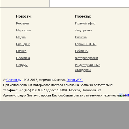
Новости:
Проекты:
Реклама
Прямой эфир
Маркетинг
Лицо рынка
Медиа
Визитка
Брендинг
Герои DIGITAL
Бизнес
Рейтинги
Политика
Фоторепортажи
Социум
Индустриальные
стандарты
©
Состав.ру
1998-2017, фирменный стиль
Depot WPF
При использовании материалов портала ссылка на Sostav.ru обязательна!
тел/факс:
+7 (495) 230 0597
адрес:
109004, Москва, Полковая 3/3
Администрация Sostav.ru просит Вас сообщать о всех замеченных технических неп