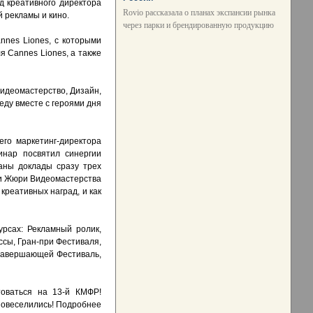
д креативного директора
Rovio рассказала о планах экспансии рынка
 рекламы и кино.
через парки и брендированную продукцию
nnes Liones, с которыми
я Cannes Liones, а также
идеомастерство, Дизайн,
еду вместе с героями дня
го маркетинг-директора
инар посвятил синергии
ваны доклады сразу трех
и Жюри Видеомастерства
креативных наград, и как
рсах: Рекламный ролик,
ссы, Гран-при Фестиваля,
 завершающей Фестиваль,
товаться на 13-й КМФР!
 повеселились! Подробнее