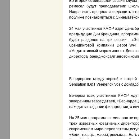
Во второй семинарской сессии слушате
ремесел будут преподаватели школ
Направлять процесс и подводить итог
поближе познакомиться с Синематекой
24 мая участников КМФР ждет День бр
предыдущие Дни брендинга, программ
будет разделен на три сессии - «Э
брендинговой компании Depot WPF
«Медитативный маркетинг» от Дениса 
директора бренд-консалтинговой ком
В перерыве между первой и второй 
Sensation ID&T Veenerick Vos с доклад
Вечером всех участников КМФР ждут
заверениям завсегдатаев, «Бернардацц
находится в здании филармонии, а веч
На 25 мая программа семинаров не огр
трех известных креативных директоров
современном мире переплетены искус
«Боги, творцы, массы, реклама... Ест