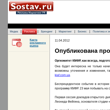
|
|
|
|
|
Медиа
Реклама
Брендинг
Маркетинг
Бизнес
Политика и э
Карта
11.04.2012
рекламного
рынка
Опубликована про
Оргкомитет КМФР, как всегда, подго
Она будет интересна не только нач
возможны уточнения и изменения, т
kiaf.com.ua
.
Беспрецедентное событие в истории 
программу КМФР. 23 мая побывать на с
Первая сессия докладов открытого дн
Леонида Фейгина, основателя студии 