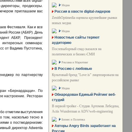
бенностями всех digital-
Медиа
-директоры, продюсеры.
 вечером приглашаем вас
Россия в хвосте digital-лидеров
ZenithOptimedia оценила крупнейшие рынки
новых медиа
аев Фестиваля. Как и все
Медиа
ний России (АБКР). День
Новостные сайты теряют
зидент АБКР, Президент
аудиторию
 интересных семинара:
сс от Вадима Пустотина,
Послевыборный спад сказался на
политических и бизнес-СМИ
Реклама и Маркетинг
В Россию с любовью
Культовый бренд "Love is" лицензировали на
енеджер по партнерству
российском рынке
Медиа
оран «Бернардацци». По
Обнародован Единый Рейтинг веб-
шее настроение. Ресторан
студий
В первой тройке - Студия Артемия Лебедева,
Actis Wunderman и ADV/web-engineering
собо отметим выступления
о том, насколько тесно в
Бизнес и Политика
ниями о постмодернизме:
Авторы Angry Birds заработают на
ативный директор Adwenta
России