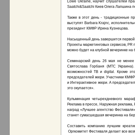
Lowe Ukraine, научит слушателей пра
Saatchi&Saatchi Киев Олега Лапшина п
Также в этот день - традиционные п
выступят Barbara Krajnc, исполнитель
президент КМФР Ирина Кузнецова.
Насыщенный день завершится первой 
Проекты маркетинговых сервисов, PR 
можно будет на клубной вечеринке на 
Семинарский день 26 мая не менее 
Святослава Горбаня (МТС Украина).
возможностей ТВ и digital. Кроме э
председателей жюри. Участники КМФР
и Интерактивное жюри. А председател
это окупается».
Кульминация четырехдневного мараф
Реклама в прессе, Наружная реклама, 
наград «Лучшее агентство Фестиваля»
станет сумасшедшая вечеринка на бер
Составить компанию лучшим креатив
Оргкомитет Фестиваля делает все возм