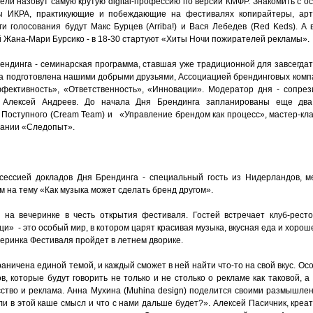
ли назовут самую крутую digital-профессию по версии КМФР. Знакомить с осо
ы ИКРА, практикующие и побеждающие на фестивалях копирайтеры, арт
и голосования будут Макс Бурцев (Arriba!) и Вася Лебедев (Red Keds). А
 Жана-Мари Бурсико - в 18-30 стартуют «Хиты Ночи пожирателей рекламы».
ендинга - семинарская программа, ставшая уже традиционной для завсегдат
а подготовлена нашими добрыми друзьями, Ассоциацией брендинговых компа
ффективность», «Ответственность», «Инновации». Модератор дня - сопре
 Алексей Андреев. До начала Дня Брендинга запланированы еще два
Поступного (Cream Team) и «Управление брендом как процесс», мастер-кла
пании «Следопыт».
сессией докладов Дня Брендинга - специальный гость из Нидерландов, м
ом на тему «Как музыка может сделать бренд другом».
 на вечеринке в честь открытия фестиваля. Гостей встречает клуб-рест
и» - это особый мир, в котором царят красивая музыка, вкусная еда и хоро
еринка Фестиваля пройдет в летнем дворике.
аничена единой темой, и каждый сможет в ней найти что-то на свой вкус. О
, которые будут говорить не только и не столько о рекламе как таковой, а 
ство и реклама. Анна Мухина (Muhina design) поделится своими размышле
ь ли в этой каше смысл и что с нами дальше будет?». Алексей Пасичник, кре