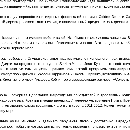
вильно притворяться - по системе Станиславского «для чайников». А докла
од названием «Как вам лучше использовать чужие миллионы» коснется связей
резентации европейских и мировых фестивалей рекламы Golden Drum и Ca
ный директор Golden Drum Festival, и национальный представитель фестивал
Церемония награждения победителей. Их объявят в следующих конкурсах: В
проекты, Интерактивная реклама, Рекламные кампании. А отпраздновать поб
берегу Черного моря.
разнообразен. Слушателей ждет мастер-класс от успешного практикующе
 Диджитал-продюсер телегруппы StarLihtMedia Иван Кучеренко свой сем
того, в заключительный день в рамках семинарской программы запланиро
 смогут пообщаться с Брюсом Парраморе и Полом Сиришко, возглавляющим
ь Креативного жюри Альфред Коблингер в своем докладе раскроет «Секреты 
она - вечерняя Церемония награждения победителей в креативных конку
Радиореклама, Креатив в медиа проектах. И конечно же, вручение Приза Пре
 и оглашение самых креативных агентств сезона 2011-2012. Яркой точкой,
егу моря.
ным умам ближнего и дальнего зарубежья легко - достаточно аккреди
ожное, чтобы эти четыре дня вы не только провели с пользой, но и отлично