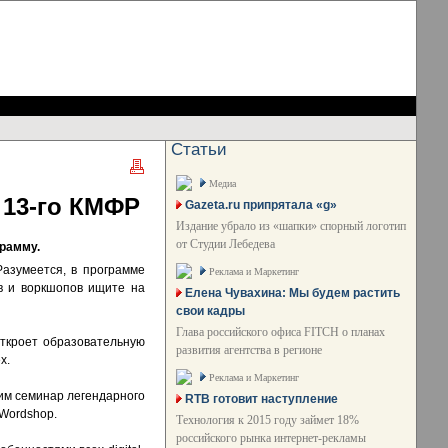
Статьи
Медиа
 13-го КМФР
Gazeta.ru припрятала «g»
Издание убрало из «шапки» спорный логотип
от Студии Лебедева
грамму.
азумеется, в программе
Реклама и Маркетинг
в и воркшопов ищите на
Елена Чувахина: Мы будем растить
свои кадры
Глава российского офиса FITCH о планах
откроет образовательную
развития агентства в регионе
х.
Реклама и Маркетинг
им семинар легендарного
RTB готовит наступление
Wordshop.
Технология к 2015 году займет 18%
российского рынка интернет-рекламы