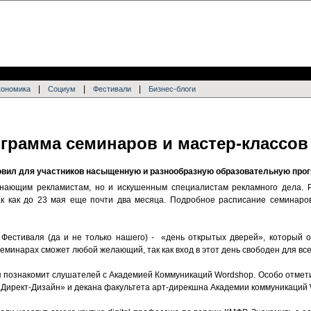
|
|
|
кономика
Социум
Фестивали
Бизнес-блоги
грамма семинаров и мастер-классов
товил для участников насыщенную и разнообразную образовательную про
инающим рекламистам, но и искушенным специалистам рекламного дела. Р
ак как до 23 мая еще почти два месяца. Подробное расписание семинаро
Фестиваля (да и не только нашего) - «день открытых дверей», который 
еминарах сможет любой желающий, так как вход в этот день свободен для все
я познакомит слушателей с Академией Коммуникаций Wordshop. Особо отмет
«Директ-Дизайн» и декана факультета арт-дирекшна Академии коммуникаций 