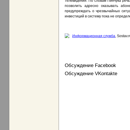
телевидения. По словам Пинчука речь
позволить адресно оказывать абоне
предупреждать о чрезвычайных ситуа
инвестиций в систему пока не определ
Информационная служба
, Sostav.r
Обсуждение Facebook
Обсуждение VKontakte