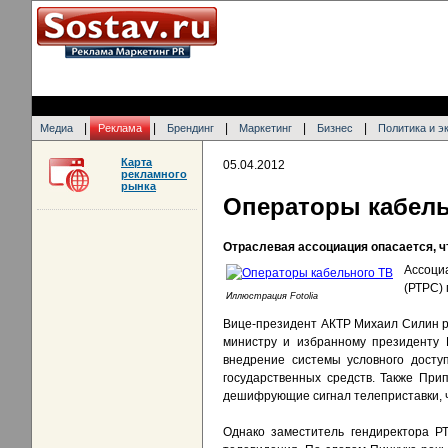
|
|
|
|
|
Медиа
Реклама
Брендинг
Маркетинг
Бизнес
Политика и э
Карта
05.04.2012
рекламного
рынка
Операторы кабель
Отраслевая ассоциация опасается, 
Ассоци
(РТРС) 
Иллюстрация Fotolia
Вице-президент АКТР Михаил Силин ра
министру и избранному президенту 
внедрение системы условного досту
государственных средств. Также При
дешифрующие сигнал телеприставки, ч
Однако заместитель гендиректора Р