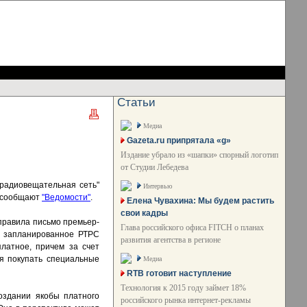
Статьи
Медиа
Gazeta.ru припрятала «g»
Издание убрало из «шапки» спорный логотип
от Студии Лебедева
ерадиовещательная сеть"
Интервью
, сообщают
"Ведомости"
.
Елена Чувахина: Мы будем растить
свои кадры
правила письмо премьер-
Глава российского офиса FITCH о планах
о запланированное РТРС
развития агентства в регионе
латное, причем за счет
ся покупать специальные
Медиа
RTB готовит наступление
Технология к 2015 году займет 18%
оздании якобы платного
российского рынка интернет-рекламы