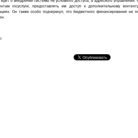
 идет о внедрении системы не условного доступа, а адресного управления.
нтам госуслуги, предоставлять им доступ к дополнительному контент
циях. Он также особо подчеркнул, что бюджетного финансирования не по
ен.
u