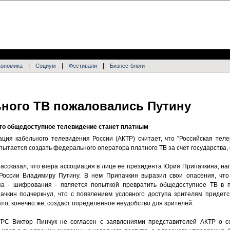
|
|
|
кономика
Социум
Фестивали
Бизнес-блоги
ного ТВ пожаловались Путину
что общедоступное телевидение станет платным
ация кабельного телевидения России (АКТР) считает, что "Российская тел
пытается создать федерального оператора платного ТВ за счет государства
ссказал, что вчера ассоциация в лице ее президента Юрия Припачкина, на
России Владимиру Путину. В нем Припачкин выразил свои опасения, чт
па - шифрования - является попыткой превратить общедоступное ТВ в п
пачкин подчеркнул, что с появлением условного доступа зрителям придет
то, конечно же, создаст определенное неудобство для зрителей.
ТРС Виктор Пинчук не согласен с заявлениями представителей АКТР о с