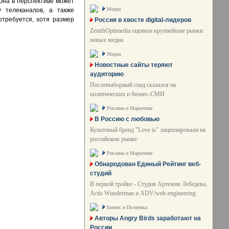
 Она в перспективе может
Медиа
у телеканалов, а также
требуется, хотя размер
Россия в хвосте digital-лидеров
ZenithOptimedia оценила крупнейшие рынки
новых медиа
Медиа
Новостные сайты теряют
аудиторию
Послевыборный спад сказался на
политических и бизнес-СМИ
Реклама и Маркетинг
В Россию с любовью
Культовый бренд "Love is" лицензировали на
российском рынке
Реклама и Маркетинг
Обнародован Единый Рейтинг веб-
студий
В первой тройке - Студия Артемия Лебедева,
Actis Wunderman и ADV/web-engineering
Бизнес и Политика
Авторы Angry Birds заработают на
России