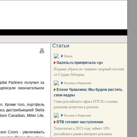
Статьи
Медиа
Gazeta.ru припрятала «g»
Издание убрало из «шапки» спорный логотип
от Студии Лебедева
tal Partners получил за
Реклама и Маркетинг
одписали окончательное
Елена Чувахина: Мы будем растить
свои кадры
Глава российского офиса FITCH о планах
n. Кроме того, портфель
развития агентства в регионе
ась дистрибьюцией Stella
on Canadian, Miller Lite,
Реклама и Маркетинг
RTB готовит наступление
Технология к 2015 году займет 18%
son Coors - увеличивать
российского рынка интернет-рекламы