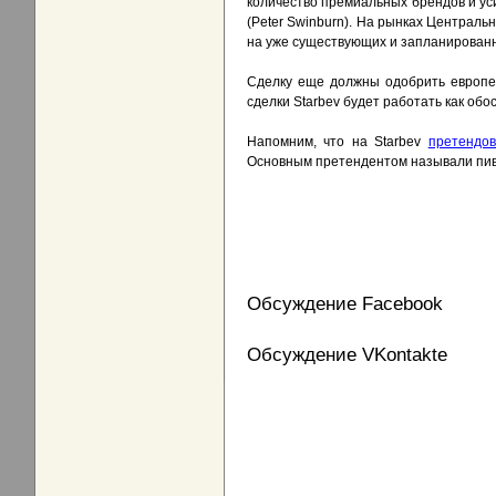
количество премиальных брендов и ус
(Peter Swinburn). На рынках Централь
на уже существующих и запланированн
Сделку еще должны одобрить европей
сделки Starbev будет работать как об
Напомним, что на Starbev
претендо
Основным претендентом называли пив
Обсуждение Facebook
Обсуждение VKontakte