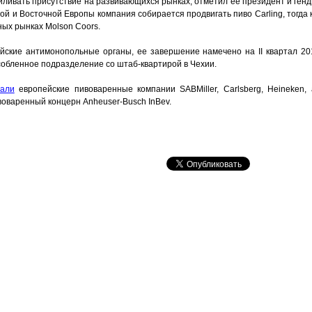
иливать присутствие на развивающихся рынках, отметил ее президент и ген
ной и Восточной Европы компания собирается продвигать пиво Carling, тогда 
ых рынках Molson Coors.
ские антимонопольные органы, ее завершение намечено на II квартал 20
особленное подразделение со штаб-квартирой в Чехии.
вали
европейские пивоваренные компании SABMiller, Carlsberg, Heineken, 
оваренный концерн Anheuser-Busch InBev.