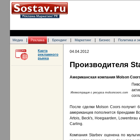
|
|
|
|
|
Медиа
Реклама
Брендинг
Маркетинг
Бизнес
Политика и э
Карта
04.04.2012
рекламного
рынка
Производителя Sta
Американская компания Molson Coors
Пиво
акт
Иллюстрация c ресурса molsoncoors.com
согл
После сделки Molson Coors получит б
американцев пополнится брендами Borso
Artois, Beck's, Hoegaarden, Lowenbrau 
Carling.
Компания Starbev оценена по мульти