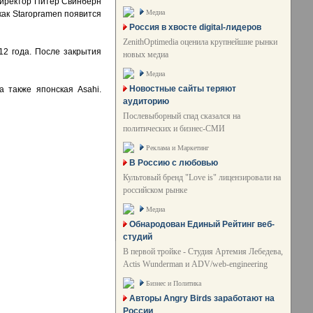
директор Питер Свинберн
Медиа
как Staropramen появится
Россия в хвосте digital-лидеров
ZenithOptimedia оценила крупнейшие рынки
12 года. После закрытия
новых медиа
Медиа
Новостные сайты теряют
а также японская Asahi.
аудиторию
Послевыборный спад сказался на
политических и бизнес-СМИ
Реклама и Маркетинг
В Россию с любовью
Культовый бренд "Love is" лицензировали на
российском рынке
Медиа
Обнародован Единый Рейтинг веб-
студий
В первой тройке - Студия Артемия Лебедева,
Actis Wunderman и ADV/web-engineering
Бизнес и Политика
Авторы Angry Birds заработают на
России