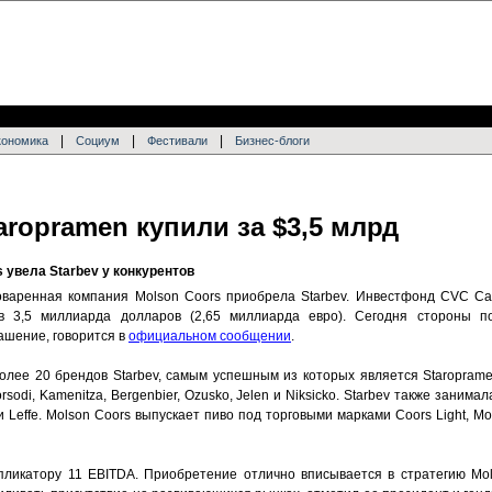
|
|
|
кономика
Социум
Фестивали
Бизнес-блоги
ropramen купили за $3,5 млрд
 увела Starbev у конкурентов
варенная компания Molson Coors приобрела Starbev. Инвестфонд CVC Capi
ив 3,5 миллиарда долларов (2,65 миллиарда евро). Сегодня стороны п
ашение, говорится в
официальном сообщении
.
олее 20 брендов Starbev, самым успешным из которых является Staroprame
di, Kamenitza, Bergenbier, Ozusko, Jelen и Niksicko. Starbev также занимал
и Leffe. Molson Coors выпускает пиво под торговыми марками Coors Light, Mols
пликатору 11 EBITDA. Приобретение отлично вписывается в стратегию Mol