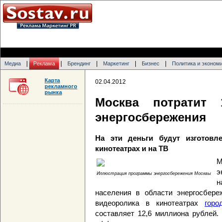
|
|
|
|
|
Медиа
Реклама
Брендинг
Маркетинг
Бизнес
Политика и эконом
Карта
02.04.2012
рекламного
рынка
Москва потратит 
энергосбережения
На эти деньги будут изготовл
кинотеатрах и на ТВ
М
э
Иллюстрация программы энергосбережения Москвы
н
населения в области энергосбере
видеоролика в кинотеатрах
горо
составляет 12,6 миллиона рублей.