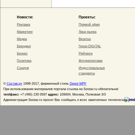
Новости:
Проекты:
Реклама
Прямой эфир
Маркетинг
Лицо рынка
Медиа
Визитка
Брендинг
Герои DIGITAL
Бизнес
Рейтинги
Политика
Фоторепортажи
Социум
Индустриальные
стандарты
©
Состав.ру
1998-2017, фирменный стиль
Depot WPF
При использовании материалов портала ссылка на Sostav.ru обязательна!
тел/факс:
+7 (495) 230 0597
адрес:
109004, Москва, Полковая 3/3
Администрация Sostav.ru просит Вас сообщать о всех замеченных технических неп