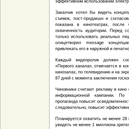
эффективном использовании электр
Заказчик хотел бы видеть концеп
съемок, пост-продакшн и согласо
показана в кинотеатрах, после 
охваченность аудитории. Перед с
только использовать реальных люд
олицетворял message концепци
привлекать его в наружной и печатн
Каждый видеоролик должен соот
«Первого канала», отмечается в ко
кинозалах, по телевидению и на эк
87 дней с момента заключения госко
Чиновники считают рекламу в кино
информационной кампании. По п
пропаганда повысит осведомленност
следовательно, повысит эффективно
Планируется охватить не менее 28 
увидеть не менее 1 миллиона зрите