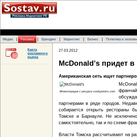
|
|
|
|
|
Медиа
Реклама
Брендинг
Маркетинг
Бизнес
Политика и эконом
Карта
27.03.2012
рекламного
рынка
McDonald's придет 
Американская сеть ищет партнеро
McDonal
франча
Иллюстрация с ресурса coolspotters.com
обсужд
партнерами в ряде городов. Неда
собирается открыть рестораны бы
Томске и Барнауле. Не исключено
самостоятельно, так и по схеме фра
Власти Томска рассчитывают на ра