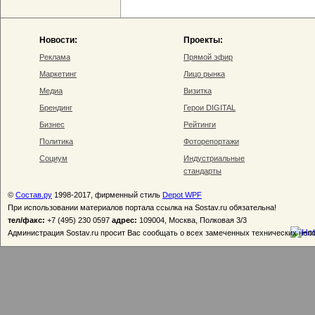
Новости:
Проекты:
Реклама
Прямой эфир
Маркетинг
Лицо рынка
Медиа
Визитка
Брендинг
Герои DIGITAL
Бизнес
Рейтинги
Политика
Фоторепортажи
Социум
Индустриальные
стандарты
©
Состав.ру
1998-2017, фирменный стиль
Depot WPF
При использовании материалов портала ссылка на Sostav.ru обязательна!
тел/факс:
+7 (495) 230 0597
адрес:
109004, Москва, Полковая 3/3
Администрация Sostav.ru просит Вас сообщать о всех замеченных технических неп