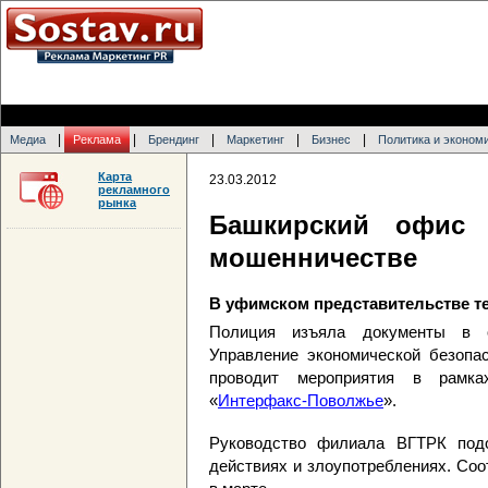
|
|
|
|
|
Медиа
Реклама
Брендинг
Маркетинг
Бизнес
Политика и эконом
Карта
23.03.2012
рекламного
рынка
Башкирский офис 
мошенничестве
В уфимском представительстве 
Полиция изъяла документы в 
Управление экономической безопа
проводит мероприятия в рамка
«
Интерфакс-Поволжье
».
Руководство филиала ВГТРК подо
действиях и злоупотреблениях. Со