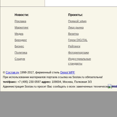
Новости:
Проекты:
Реклама
Прямой эфир
Маркетинг
Лицо рынка
Медиа
Визитка
Брендинг
Герои DIGITAL
Бизнес
Рейтинги
Политика
Фоторепортажи
Социум
Индустриальные
стандарты
©
Состав.ру
1998-2017, фирменный стиль
Depot WPF
При использовании материалов портала ссылка на Sostav.ru обязательна!
тел/факс:
+7 (495) 230 0597
адрес:
109004, Москва, Полковая 3/3
Администрация Sostav.ru просит Вас сообщать о всех замеченных технических неп