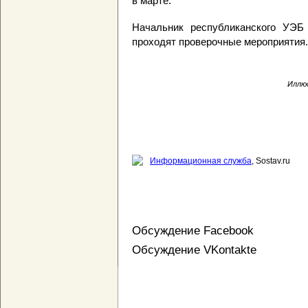
в марте.
Начальник республиканского УЭ
проходят проверочные мероприятия.
Иллюс
Информационная служба
, Sostav.ru
Обсуждение Facebook
Обсуждение VKontakte