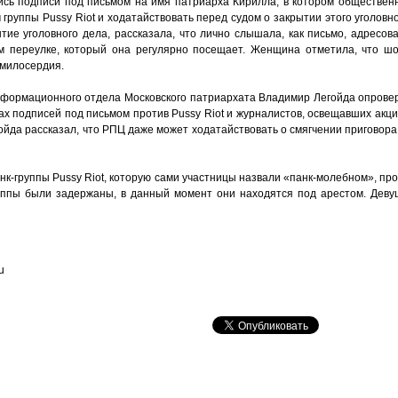
лись подписи под письмом на имя патриарха Кирилла, в котором обществен
группы Pussy Riot и ходатайствовать перед судом о закрытии этого уголовн
тие уголовного дела, рассказала, что лично слышала, как письмо, адресо
м переулке, который она регулярно посещает. Женщина отметила, что шо
 милосердия.
информационного отдела Московского патриархата Владимир Легойда опрове
ах подписей под письмом против Pussy Riot и журналистов, освещавших акц
гойда рассказал, что РПЦ даже может ходатайствовать о смягчении пригово
нк-группы Pussy Riot, которую сами участницы назвали «панк-молебном», п
уппы были задержаны, в данный момент они находятся под арестом. Деву
u