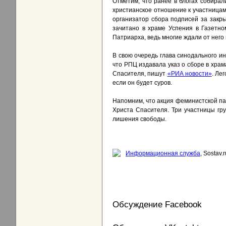
Отметим, что ранее в блогах собира
христианское отношение к участницам 
организатор сбора подписей за закры
зачитано в храме Успения в Газетно
Патриарха, ведь многие ждали от него
В свою очередь глава синодального 
что РПЦ издавала указ о сборе в храм
Спасителя, пишут
«РИА новости»
. Ле
если он будет суров.
Напомним, что акция феминистской па
Христа Спасителя. Три участницы гр
лишения свободы.
Информационная служба
, Sostav.r
Обсуждение Facebook