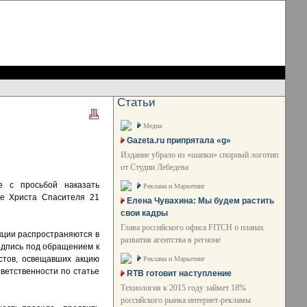
Статьи
Медиа
Gazeta.ru припрятала «g»
Издание убрало из «шапки» спорный логотип
от Студии Лебедева
е с просьбой наказать
Реклама и Маркетинг
е Христа Спасителя 21
Елена Чувахина: Мы будем растить
свои кадры
Глава российского офиса FITCH о планах
акции распространяются в
развития агентства в регионе
одпись под обращением к
стов, освещавших акцию
Реклама и Маркетинг
тветственности по статье
RTB готовит наступление
Технология к 2015 году займет 18%
российского рынка интернет-рекламы