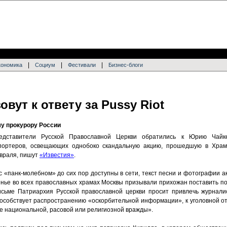
|
|
|
кономика
Социум
Фестивали
Бизнес-блоги
вут к ответу за Pussy Riot
у прокурору России
едставители Русской Православной Церкви обратились к Юрию Чайк
портеров, освещающих однобоко скандальную акцию, прошедшую в Храм
враля, пишут
«Известия»
.
с «панк-молебном» до сих пор доступны в сети, текст песни и фотографии 
сенье во всех православных храмах Москвы призывали прихожан поставить п
исьме Патриархия Русской православной церкви просит привлечь журнали
 способствует распространению «оскорбительной информации», к уголовной о
ие национальной, расовой или религиозной вражды».