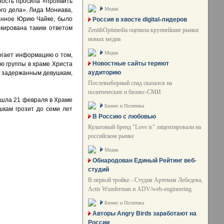
ность просила «проявить
Медиа
ого дела». Лида Мониава,
ванное Юрию Чайке, было
Россия в хвосте digital-лидеров
кирована таким ответом
ZenithOptimedia оценила крупнейшие рынки
новых медиа
Медиа
ргает информацию о том,
Новостные сайты теряют
ию группы в храме Христа
аудиторию
ра задержанным девушкам,
Послевыборный спад сказался на
политических и бизнес-СМИ
рошла 21 февраля в Храме
Бизнес и Политика
шкам грозит до семи лет
В Россию с любовью
Культовый бренд "Love is" лицензировали на
российском рынке
Медиа
Обнародован Единый Рейтинг веб-
студий
В первой тройке - Студия Артемия Лебедева,
Actis Wunderman и ADV/web-engineering
Бизнес и Политика
Авторы Angry Birds заработают на
России