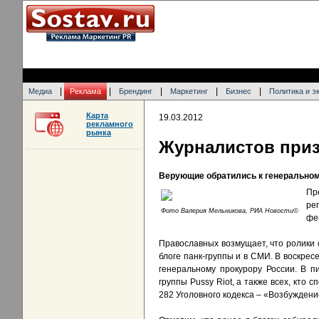
|
|
|
|
|
Медиа
Реклама
Брендинг
Маркетинг
Бизнес
Политика и э
Карта
19.03.2012
рекламного
рынка
Журналистов призо
Верующие обратились к генеральном
Пр
ре
Фото Валерия Мельникова, РИА Новости©
фе
Православных возмущает, что ролики 
блоге панк-группы и в СМИ. В воскре
генеральному прокурору России. В п
группы Pussy Riot, а также всех, кто
282 Уголовного кодекса – «Возбужден